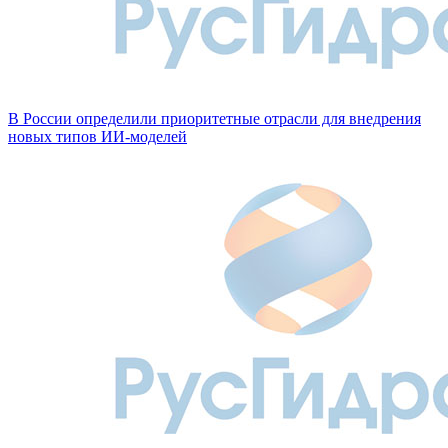
В России определили приоритетные отрасли для внедрения
новых типов ИИ-моделей