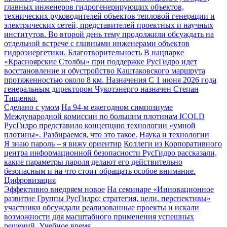
главных инженеров гидрогенерирующих объектов,
технических руководителей объектов тепловой генерации и
электрических сетей, представителей проектных и научных
институтов. Во второй день тему продолжили обсуждать на
отдельной встрече с главными инженерами объектов
гидроэнергетики.
Благотворительность
В нацпарке
«Красноярские Столбы» при поддержке РусГидро идет
восстановление и обустройство Каштаковского маршрута
протяженностью около 8 км.
Назначения
С 1 июня 2026 года
генеральным директором Чукотэнерго назначен Степан
Тищенко.
Сделано с умом
На 94-м ежегодном симпозиуме
Международной комиссии по большим плотинам ICOLD
РусГидро представило концепцию технологии «умной
плотины». Разбираемся, что это такое.
Наука и технологии
Я знаю пароль – я вижу ориентир
Коллеги из Корпоративного
центра информационной безопасности РусГидро рассказали,
какие параметры пароля делают его действительно
безопасным и на что стоит обращать особое внимание.
Цифровизация
Эффективно внедряем новое
На семинаре «Инновационное
развитие Группы РусГидро: стратегия, цели, перспективы»
участники обсуждали реализованные проекты и искали
возможности для масштабного применения успешных
решений.
Учебное время