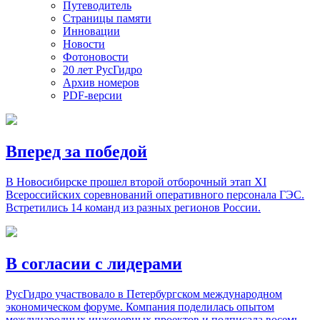
Путеводитель
Страницы памяти
Инновации
Новости
Фотоновости
20 лет РусГидро
Архив номеров
PDF-версии
Вперед за победой
В Новосибирске прошел второй отборочный этап XI
Всероссийских соревнований оперативного персонала ГЭС.
Встретились 14 команд из разных регионов России.
В согласии с лидерами
РусГидро участвовало в Петербургском международном
экономическом форуме. Компания поделилась опытом
международных инженерных проектов и подписала восемь