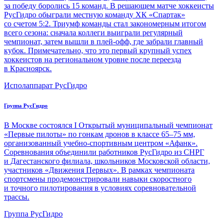
за победу боролись 15 команд. В решающем матче хоккеисты
РусГидро обыграли местную команду ХК «Спартак»
со счетом 5:2. Триумф команды стал закономерным итогом
всего сезона: сначала коллеги выиграли регулярный
чемпионат, затем вышли в плей-офф, где забрали главный
кубок. Примечательно, что это первый крупный успех
хоккеистов на региональном уровне после переезда
в Красноярск.
Исполаппарат РусГидро
Группа РусГидро
В Москве состоялся I Открытый муниципальный чемпионат
«Первые пилоты» по гонкам дронов в классе 65–75 мм,
организованный учебно-спортивным центром «Афанк».
Соревнования объединили работников РусГидро из СНРГ
и Дагестанского филиала, школьников Московской области,
участников «Движения Первых». В рамках чемпионата
спортсмены продемонстрировали навыки скоростного
и точного пилотирования в условиях соревновательной
трассы.
Группа РусГидро