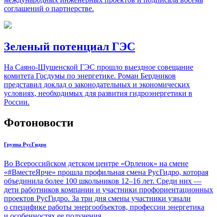
соглашений о партнерстве.
Зеленый потенциал ГЭС
На Саяно-Шушенской ГЭС прошло выездное совещание
комитета Госдумы по энергетике. Роман Бердников
представил доклад о законодательных и экономических
условиях, необходимых для развития гидроэнергетики в
России.
Фотоновости
Группа РусГидро
Во Всероссийском детском центре «Орленок» на смене
«#ВместеЯрче» прошла профильная смена РусГидро, которая
объединила более 100 школьников 12–16 лет. Среди них —
дети работников компании и участники профориентационных
проектов РусГидро. За три дня смены участники узнали
о специфике работы энергообъектов, профессии энергетика
и особенностях ее получения.