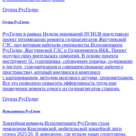
Группа РусГидро
Группа РусГидро
РусГидро в рамках Недели инноваций IN’HUB представило
проект оптимизации ремонта гидроагрегатов Жигулевской
ГЭС, над которым работали специалисты Исполаппарата
РусГидро, Жигулевской ГЭС и Гидроремонта-ВКК. Проект
получил приз зрительских симпатий. В основе проекта
инструмент 5С (сортировка, соблюдение порядка, содержание
в чистоте, стандартизация и совершенствование рабочего
пространства), который внедрялся в комплексе
с картированием, методом мозгового штурма, хронометражем.
Все это позволило повысить эффективность труда при
проведении ремонта одного из гидроагрегатов станции.
Группа РусГидро
Исполаппарат РусГидро
Хоккейная команда Исполаппарата РусГидро стала
чемпионом Красноярской любительской хоккейной лиги
сезона 2025/26. В дивизионе, где играли наши спортсмены,