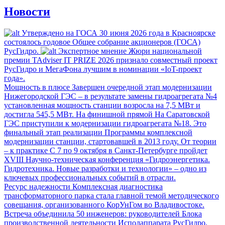
Новости
Утверждено на ГОСА
30 июня 2026 года в Красноярске
состоялось годовое Общее собрание акционеров (ГОСА)
РусГидро.
Экспертное мнение
Жюри национальной
премии TAdviser IT PRIZE 2026 признало совместный проект
РусГидро и МегаФона лучшим в номинации «IoT-проект
года».
Мощность в плюсе
Завершен очередной этап модернизации
Нижегородской ГЭС – в результате замены гидроагрегата №4
установленная мощность станции возросла на 7,5 МВт и
достигла 545,5 МВт.
На финишной прямой
На Саратовской
ГЭС приступили к модернизации гидроагрегата №18. Это
финальный этап реализации Программы комплексной
модернизации станции, стартовавшей в 2013 году.
От теории
– к практике
С 7 по 9 октября в Санкт-Петербурге пройдет
XVIII Научно-техническая конференция «Гидроэнергетика.
Гидротехника. Новые разработки и технологии» – одно из
ключевых профессиональных событий в отрасли.
Ресурс надежности
Комплексная диагностика
трансформаторного парка стала главной темой методического
совещания, организованного КорУнГом во Владивостоке.
Встреча объединила 50 инженеров: руководителей Блока
производственной деятельности Исполаппарата РусГидро,