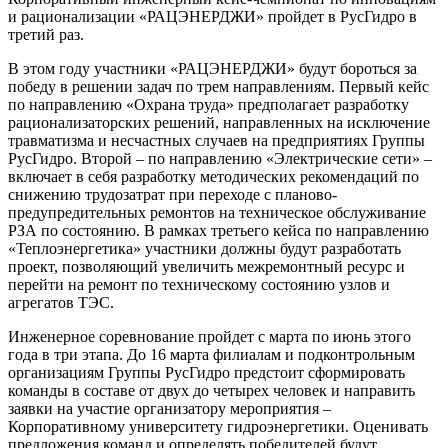
и рационализации «РАЦЭНЕРДЖИ» пройдет в РусГидро в
третий раз.
В этом году участники «РАЦЭНЕРДЖИ» будут бороться за
победу в решении задач по трем направлениям. Первый кейс
по направлению «Охрана труда» предполагает разработку
рационализаторских решений, направленных на исключение
травматизма и несчастных случаев на предприятиях Группы
РусГидро. Второй – по направлению «Электрические сети» –
включает в себя разработку методических рекомендаций по
снижению трудозатрат при переходе с планово-
предупредительных ремонтов на техническое обслуживание
РЗА по состоянию. В рамках третьего кейса по направлению
«Теплоэнергетика» участники должны будут разработать
проект, позволяющий увеличить межремонтный ресурс и
перейти на ремонт по техническому состоянию узлов и
агрегатов ТЭС.
Инженерное соревнование пройдет с марта по июнь этого
года в три этапа. До 16 марта филиалам и подконтрольным
организациям Группы РусГидро предстоит сформировать
команды в составе от двух до четырех человек и направить
заявки на участие организатору мероприятия –
Корпоративному университету гидроэнергетики. Оценивать
предложения команд и определять победителей будут