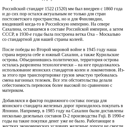
Российский стандарт 1522 (1520) мм был внедрен с 1860 года
и до сих пор остался актуальным не только для стран
постсоветского пространства, но и для Финляндии,
входившей когда-то в Российскую империю. На севере
Сахалина, оставшемся в составе Российской империи, а затем
СССР, в 1930-е годы была построена ветка Оха – Москальво
со стандартной для нашей страны колеей.
После победы во Второй мировой войне в 1945 году наша
страна вернула себе и южный Сахалин, а также Курильские
острова. Объединившись политически, территория острова
осталась разрознена технологически – на юге продолжалось
использование японских стандартов колеи и локомотивов. Из-
за этого при транспортировке грузов зачастую требовалась
смена вагонных тележек. Все эти обстоятельства делали
себестои­мость перевозок более высокой по сравнению с
материком.
Добавлялся и фактор подвижного состава: поезда для
японского стандарта железных дорог приходилось покупать в
Японии. Например, в 1985 году на Сахалин были доставлены
несколько дизельных составов D-2 производства Fuji. В 1990-е
годы на такие покупки денег уже не было. Работающие в
жестких экономических условиях железные дороги не смогли