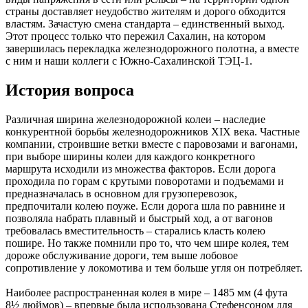
страны доставляет неудобство жителям и дорого обходится
властям. Зачастую смена стандарта – единственный выход.
Этот процесс только что пережил Сахалин, на котором
завершилась перекладка железнодорожного полотна, а вместе
с ним и наши коллеги с Южно-Сахалинской ТЭЦ-1.
История вопроса
Различная ширина железнодорожной колеи – наследие
конкурентной борьбы железнодорожников XIX века. Частные
компании, строив­шие ветки вместе с паровозами и вагонами,
при выборе ширины колеи для каждого конкретного
маршрута исходили из множества факторов. Если дорога
проходила по горам с крутыми поворотами и подъемами и
предназначалась в основном для грузоперевозок,
предпочитали колею поуже. Если дорога шла по равнине и
позволяла набрать плавный и быстрый ход, а от вагонов
требовалась вместительность – старались класть колею
пошире. Но также помнили про то, что чем шире колея, тем
дороже обслуживание дороги, тем выше лобовое
сопротивление у локомотива и тем больше угля он потребляет.
Наиболее распространенная колея в мире – 1485 мм (4 фута
8½ дюймов) – впервые была использована Стефенсоном для