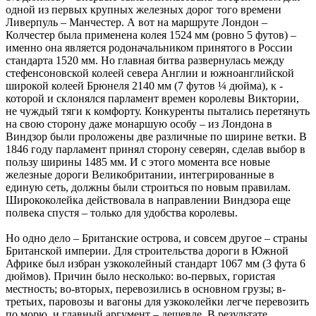
одной из пер­вых крупных железных дорог того времени
Ливерпуль – Манчестер. А вот на маршруте Лондон –
Колчестер была применена колея 1524 мм (ровно 5 футов) –
именно она является родоначальником принятого в России
стандарта 1520 мм. Но главная битва развернулась между
стефенсоновской колеей севера Англии и южноанглийской
широкой колеей Брюнеля 2140 мм (7 футов ¼ дюйма), к ­
которой и ­склонялся ­парламент времен королевы Виктории,
не чуждый тяги к комфорту. Конкуренты пытались перетянуть
на свою сторону даже монаршую особу – из Лондона в
Виндзор были проложены две различные по ширине ветки. В
1846 году парламент принял сторону северян, сделав выбор в
пользу ширины 1485 мм. И с этого момента все новые
железные дороги Великобритании, интегрированные в
единую сеть, должны были строиться по новым правилам.
Ширококолейка действовала в направлении Виндзора еще
полвека спустя – только для удобства королевы.
Но одно дело – Британские острова, и совсем другое – страны
Британской империи. Для строительства дороги в Южной
Африке был избран узкоколейный стандарт 1067 мм (3 фута 6
дюймов). Причин было несколько: во-первых, гористая
местность; во-вторых, перевозились в основном грузы; в-
третьих, паровозы и вагоны для узкоколейки легче перевозить
по морю, и главный аргумент – дешевле. В результате