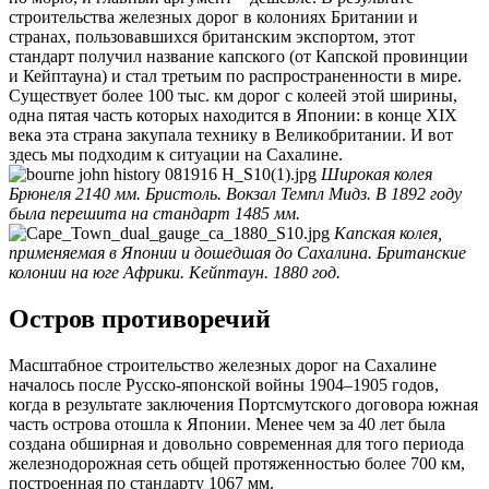
строительства железных дорог в колониях Британии и
странах, пользовавшихся британским экспортом, этот
стандарт получил название капского (от Капской провинции
и Кейптауна) и стал третьим по распространенности в мире.
Существует более 100 тыс. км дорог с колеей этой ширины,
одна пятая часть которых находится в Японии: в конце XIX
века эта страна закупала технику в Великобритании. И вот
здесь мы подходим к ситуации на Сахалине.
Широкая колея
Брюнеля 2140 мм. Бристоль. Вокзал Темпл Мидз. В 1892 году
была перешита на стандарт 1485 мм.
Капская колея,
применяемая в Японии и дошедшая до Сахалина. Британские
колонии на юге Африки. Кейптаун. 1880 год.
Остров противоречий
Масштабное строительство железных дорог на Сахалине
началось после Русско-японской войны 1904–1905 годов,
когда в результате заключения Порт­смутского договора южная
часть острова отошла к Японии. Менее чем за 40 лет была
создана обшир­ная и довольно современная для того периода
железнодорожная сеть общей протяженностью более 700 км,
построенная по стандарту 1067 мм.