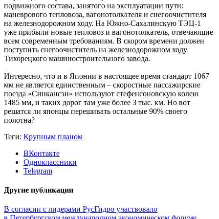
подвижного состава, занятого на эксплуатации пути:
маневрового тепловоза, вагонотолкателя и снего­очистителя
на железнодорожном ходу. На Южно-­Сахалинскую ТЭЦ-1
уже прибыли новые тепловоз и вагонотолкатель, отвечающие
всем современным требованиям. В скором времени должен
поступить снегоочиститель на железнодорожном ходу
Тихорецкого машиностроительного завода.
Интересно, что и в Японии в настоящее время стандарт 1067
мм не является единственным – скоростные пассажирские
поезда «Cинкансэн» используют стефенсоновскую колею
1485 мм, и таких дорог там уже более 3 тыс. км. Но вот
решатся ли японцы перешивать остальные 90% своего
полотна?
Теги:
Крупным планом
ВКонтакте
Одноклассники
Telegram
Другие публикации
В согласии с лидерами
РусГидро участвовало
в Петербургском международном экономическом форуме.