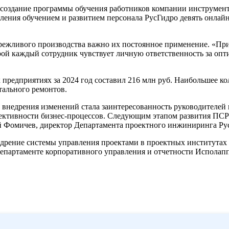
создание программы обучения работников компании инструмент
ления обучением и развитием персонала РусГидро девять онлайн
режливого производства важно их постоянное применение. «Пр
орой каждый сотрудник чувствует личную ответственность за оп
редприятиях за 2024 год составил 216 млн руб. Наибольшее коли
тального ремонтов.
внедрения изменений стала заинтересованность руководителей 
ктивности бизнес-процессов. Следующим этапом развития ПСР
й Фомичев, директор Департамента проектного инжиниринга Ру
недрение системы управления проектами в проектных института
епартаменте корпоративного управления и отчетности Исполапп