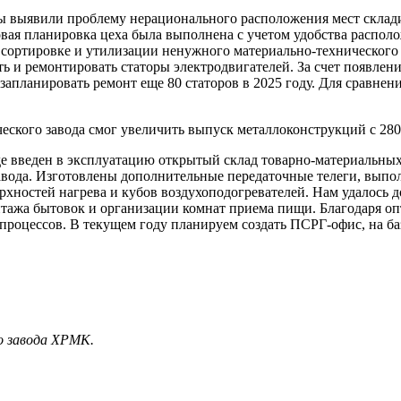
ы выявили проблему нерационального расположения мест склади
ая планировка цеха была выполнена с учетом удобства располо
я сортировке и утилизации ненужного материально-технического
 и ремонтировать статоры электродвигателей. За счет появлени
е запланировать ремонт еще 80 статоров в 2025 году. Для сравн
ского завода смог увеличить выпуск металлоконструкций с 2800
 введен в эксплуатацию открытый склад товарно-материальных
завода. Изготовлены дополнительные передаточные телеги, вып
верхностей нагрева и кубов воздухоподогревателей. Нам удалось
нтажа бытовок и организации комнат приема пищи. Благодаря оп
роцессов. В текущем году планируем создать ПСРГ-офис, на ба
о завода ХРМК.