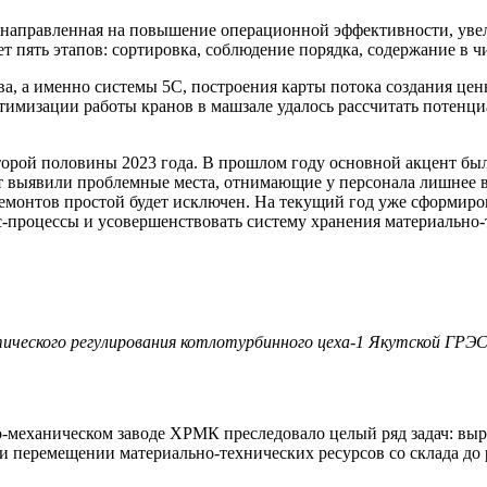
, направленная на повышение операционной эффективности, уве
 пять этапов: сортировка, соблюдение порядка, содержание в ч
ва, а именно системы 5С, построения карты потока создания це
птимизации работы кранов в машзале удалось рассчитать потенц
орой половины 2023 года. В прошлом году основной акцент бы
т выявили проблемные места, отнимающие у персонала лишнее вр
емонтов простой будет исключен. На текущий год уже сформиров
-процессы и усовершенствовать систему хранения материально-
ческого регулирования котлотурбинного цеха-1 Якутской ГРЭС
механическом заводе ХРМК преследовало целый ряд задач: выр
и перемещении материально-технических ресурсов со склада до 