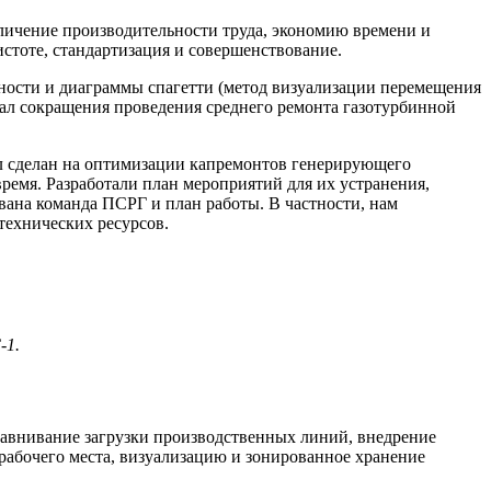
личение производительности труда, экономию времени и
истоте, стандартизация и совершенствование.
нности и диаграммы спагетти (метод визуализации перемещения
иал сокращения проведения среднего ремонта газотурбинной
л сделан на оптимизации капремонтов генерирующего
емя. Разработали план мероприятий для их устранения,
ана команда ПСРГ и план работы. В частности, нам
технических ресурсов.
-1.
авнивание загрузки производственных линий, внедрение
рабочего места, визуализацию и зонированное хранение