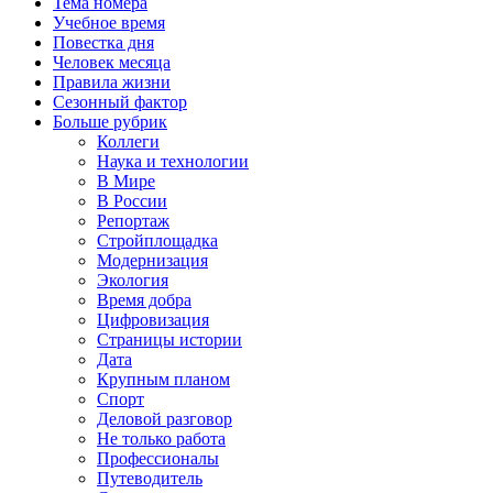
Тема номера
Учебное время
Повестка дня
Человек месяца
Правила жизни
Сезонный фактор
Больше рубрик
Коллеги
Наука и технологии
В Мире
В России
Репортаж
Стройплощадка
Модернизация
Экология
Время добра
Цифровизация
Страницы истории
Дата
Крупным планом
Спорт
Деловой разговор
Не только работа
Профессионалы
Путеводитель