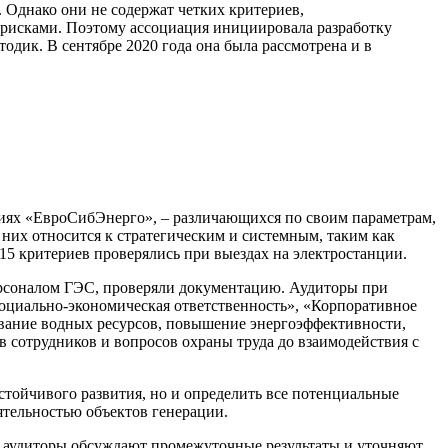
 Однако они не содержат четких критериев,
 рисками. Поэтому ассоциация инициировала разработку
одик. В сентябре 2020 года она была рассмотрена и в
циях «ЕвроСибЭнерго», – различающихся по своим параметрам,
них относится к стратегическим и системным, таким как
15 критериев проверялись при выездах на электростанции.
ерсоналом ГЭС, проверяли документацию. Аудиторы при
оциально-экономическая ответственность», «Корпоративное
ование водных ресурсов, повышение энергоэффективности,
в сотрудников и вопросов охраны труда до взаимодействия с
стойчивого развития, но и определить все потенциальные
ятельностью объектов генерации.
и аудиторы обсуждают промежуточные результаты и уточняют