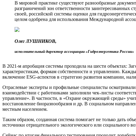
В мировой практике существуют разнообразные документ
разграничений зон ответственности заинтересованных с
своей, российской системы оценки для гидроэнергетическ
целом одобрена для использования Международной ассо
Олег ЛУШНИКОВ,
исполнительный директор ассоциации «Гидроэнергетика России»
В 2021-м апробация системы проходила на шести объектах: За
характеристикам, формам собственности и управлению. Каждый
включение ESG-аспектов в стратегию развития компании, нали
Отраслевые эксперты и профильные специалисты осматривали
взаимодействии с работниками заполняли чек-листы соответс
управление». В частности, в «Охране окружающей среды» учи
восстановление биоразнообразия и др. В социальном направле
местным населением.
Таким образом, созданная система помогает не только дать об
источники отрицательного экологического или социального воз
Сейчас по итогам финального тестирования проходит доработ