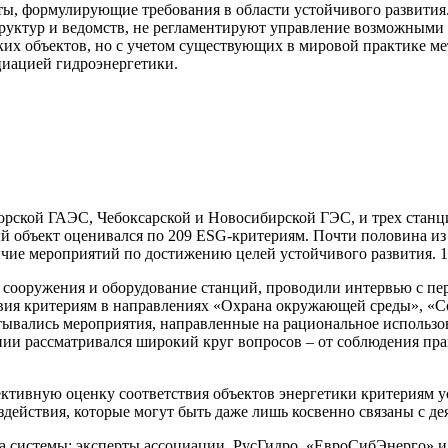
ы, формулирующие требования в области устойчивого развития.
труктур и ведомств, не регламентируют управление возможными
их объектов, но с учетом существующих в мировой практике мет
циацией гидроэнергетики.
горской ГАЭС, Чебоксарской и Новосибирской ГЭС, и трех стан
 объект оценивался по 209 ESG-критериям. Почти половина из 
чие мероприятий по достижению целей устойчивого развития. 1
 сооружения и оборудование станций, проводили интервью с п
твия критериям в направлениях «Охрана окружающей среды», «С
тывались мероприятия, направленные на рациональное использ
нии рассматривался широкий круг вопросов – от соблюдения пра
ъективную оценку соответствия объектов энергетики критериям у
действия, которые могут быть даже лишь косвенно связаны с де
ка системы; эксперты ассоциации, РусГидро, «ЕвроСибЭнерго» 