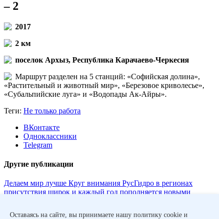
– 2
2017
2 км
поселок Архыз, Республика Карачаево-Черкесия
Маршрут разделен на 5 станций: «Софийская долина»,
«Растительный и животный мир», «Березовое криволесье»,
«Субальпийские луга» и «Водопады Ак-Айры».
Теги:
Не только работа
ВКонтакте
Одноклассники
Telegram
Другие публикации
Делаем мир лучше
Круг внимания РусГидро в регионах
присутствия широк и каждый год пополняется новыми
проектами. Подводим итоги ...
Северо-Осетинский филиал
Зеленые тропы – всей стране
Благодаря благотворительному
Оставаясь на сайте, вы принимаете нашу политику cookie и
проекту РусГидро «Экологические тропы» в регионах