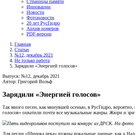
Страницы памяти
Инновации
Новости
Фотоновости
20 лет РусГидро
Архив номеров
PDF-версии
Главная
Статьи
№12, декабрь 2021
Не только работа
Зарядили «Энергией голосов»
Выпуск: №12, декабрь 2021
Автор: Григорий Вольф
Зарядили «Энергией голосов»
Так много песен, как минувшей осенью, в РусГидро, вероятно,
голосов» охватили почти все музыкальные жанры. Жюри и зрит
Пять видеороликов поступило на конкурс из ДРСК. На фото
Для песни «Широка река» нужны вокальные данные, как у Над