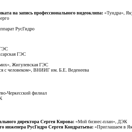
иката на запись профессионального видеоклипа:
«Тундра», Як
ерго
ппарат РусГидро
 ГЭС
ксарская ГЭС
амих», Жигулевская ГЭС
ся с человеком», ВНИИГ им. Б.Е. Веденеева
ево-Черкесский филиал
К
ального директора Сергея Кирова:
«Мой бизнес-план», ДЭК
ого инженера РусГидро Сергея Кондратьева:
«Приглашаем в Як