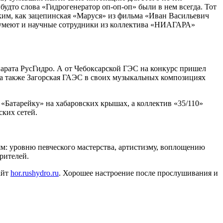
будто слова «Гидрогенератор оп-оп-оп» были в нем всегда. Тот
Таким, как зацепинская «Маруся» из фильма «Иван Васильевич
и умеют и научные сотрудники из коллектива «НИАГАРА»
арата РусГидро. А от Чебоксарской ГЭС на конкурс пришел
 а также Загорская ГАЭС в своих музыкальных композициях
Батарейку» на хабаровских крышах, а коллектив «35/110»
ких сетей.
м: уровню певческого мастерства, артистизму, воплощению
рителей.
айт
hor.rushydro.ru
. Хорошее настроение после прослушивания и