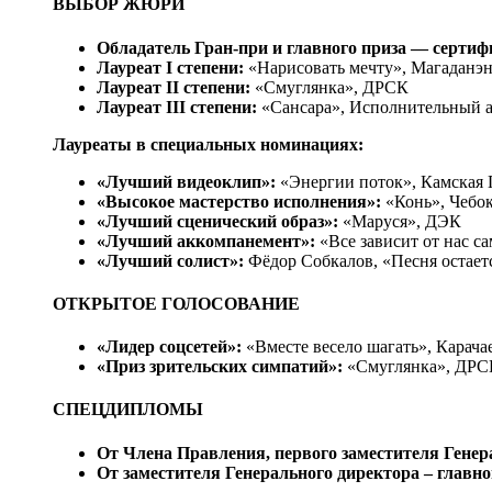
ВЫБОР ЖЮРИ
Обладатель Гран-при и главного приза — сертиф
Лауреат I степени:
«Нарисовать мечту», Магаданэн
Лауреат II степени:
«Смуглянка», ДРСК
Лауреат III степени:
«Сансара», Исполнительный а
Лауреаты в специальных номинациях:
«Лучший видеоклип»:
«Энергии поток», Камская
«Высокое мастерство исполнения»:
«Конь», Чебо
«Лучший сценический образ»:
«Маруся», ДЭК
«Лучший аккомпанемент»:
«Все зависит от нас с
«Лучший солист»:
Фёдор Собкалов, «Песня остает
ОТКРЫТОЕ ГОЛОСОВАНИЕ
«Лидер соцсетей»:
«Вместе весело шагать», Карача
«Приз зрительских симпатий»:
«Смуглянка», ДРС
СПЕЦДИПЛОМЫ
От Члена Правления, первого заместителя Генер
От заместителя Генерального директора – главн