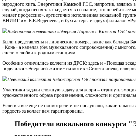
народного хита. Энергетики Камской ГЭС, напротив, взялись за
случай, когда песня так въедается в сознание, что перебить е
меняет профессию», артистично исполненная вокальной группо
ВНИИГ им. Б.Е.Веденеева, и бухгалтеры из двух филиалов «Р
Видеоролик коллектива «Энергия Пармы» с Камской ГЭС пок
Были представлены и лирические номера, такие как баллада Б
«Конь» а капелла (без музыкального сопровождения) с многог
спели о любви к родным станциям.
Особенно отличились коллеги из ДРСК: здесь и «Поющая эскад
поделился «Энергией жизни» на мотив «Синего инея», наверня
Певческий коллектив Чебоксарской ГЭС показал национальны
Участники задали сложную задачу для жюри – отринуть эмоции
художественного образа произведения, сложности и оригиналь
Если вы все еще не посмотрели и не послушали, какие талантли
гордость за коллег вам гарантированы.
Победители вокального конкурса "Э