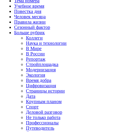
Тема номера
Учебное время
Повестка дня
Человек месяца
Правила жизни
Сезонный фактор
Больше рубрик
Коллеги
Наука и технологии
В Мире
В России
Репортаж
Стройплощадка
Модернизация
Экология
Время добра
Цифровизация
Страницы истории
Дата
Крупным планом
Спорт
Деловой разговор
Не только работа
Профессионалы
Путеводитель