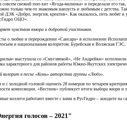
 совсем свежий поп-хит «Ягода-малинка» и переделали его так, 
е можно только чем-то знакомым наизусть и любимым с детства. 
й ДЭК «Добро, энергия, креатив». Как оказалось, петь любят 
усГидро ОЦО».
оряет чувством юмора и добротой участников.
асты о любви и перерождении «Сансара» в исполнении Исполапп
олосьем и национальным колоритом. Бурейская и Волжская ГЭС,
рилья» выступила со «Смуглянкой», «Не Андрейки» исполнили «
ка характерного для районов работы Южно-Якутских электричес
й колорит в песне «Конь» авторства группы «Любэ».
 и с холодной головой оценить 28 номеров по четырем критерия
ности композиции. «Вестник» публикует итоги выбора жюри и з
вые коллеги работают вместе с вами в РусГидро – заходите на с
нергия голосов – 2021"