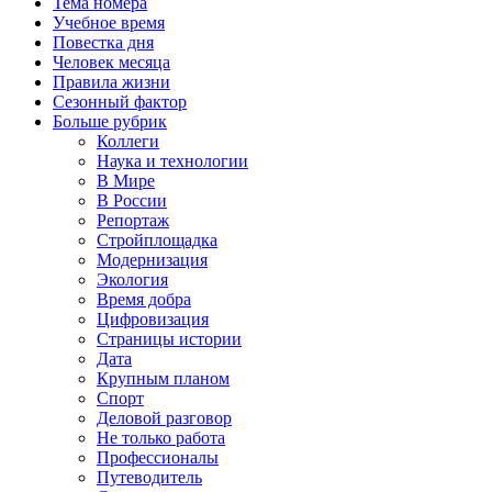
Тема номера
Учебное время
Повестка дня
Человек месяца
Правила жизни
Сезонный фактор
Больше рубрик
Коллеги
Наука и технологии
В Мире
В России
Репортаж
Стройплощадка
Модернизация
Экология
Время добра
Цифровизация
Страницы истории
Дата
Крупным планом
Спорт
Деловой разговор
Не только работа
Профессионалы
Путеводитель