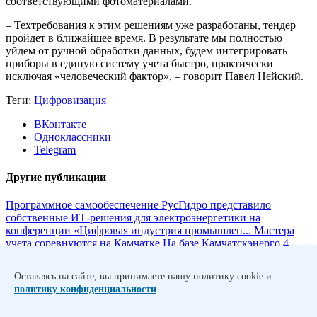
соответствующими фотоматериалами.
– Техтребования к этим решениям уже разработаны, тендер
пройдет в ближайшее время. В результате мы полностью
уйдем от ручной обработки данных, будем интегрировать
приборы в единую систему учета быстро, практически
исключая «человеческий фактор», – говорит Павел Нейский.
Теги:
Цифровизация
ВКонтакте
Одноклассники
Telegram
Другие публикации
Программное самообеспечение
РусГидро представило
собственные ИТ-решения для электроэнергетики на
конференции «Цифровая индустрия промышлен...
Мастера
учета соревнуются на Камчатке
На базе Камчатскэнерго 4
апреля стартовал корпоративный чемпионат
профессионального мастерства Группы РусГидро...
Полет
Оставаясь на сайте, вы принимаете нашу политику cookie и
нормальный
В РусГидро стартовал проект по мониторингу
политику конфиденциальности
ЛЭП с помощью беспилотников.
Обучение в VR и наяву
«Вестник» узнал, как технологии виртуальной реальности