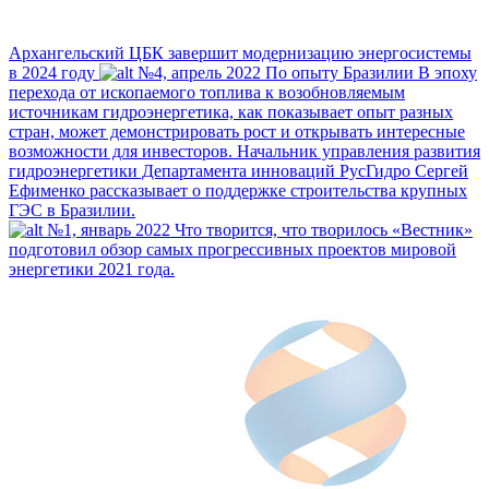
Архангельский ЦБК завершит модернизацию энергосистемы
в 2024 году
№4, апрель 2022
По опыту Бразилии
В эпоху
перехода от ископаемого топлива к возобновляемым
источникам гидроэнергетика, как показывает опыт разных
стран, может демонстрировать рост и открывать интересные
возможности для инвесторов. Начальник управления развития
гидроэнергетики Департамента инноваций РусГидро Сергей
Ефименко рассказывает о поддержке строительства крупных
ГЭС в Бразилии.
№1, январь 2022
Что творится, что творилось
«Вестник»
подготовил обзор самых прогрессивных проектов мировой
энергетики 2021 года.