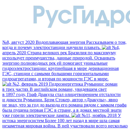
№8, август 2020
Водоплавающая энергия
Рассказываем о том,
когда и почему электростанции научили плавать.
№4,
апрель 2020
Страна великих рек
Бразилия по максимуму
использует преимущества, данные природой. Осваивать
энергию полноводных рек ей помогают уникальные
гидроэлектростанции: крупнейшая в мире деривационная
ГЭС, станции с самыми большими горизонтальными
гидроагрегатами, и вторая по мощности ГЭС в мире.
№2, февраль 2019
Гидроэнергетика Румынии: роман
в трех частях
В английском романе, увидевшем свет
в 1897 году, Граф Дракула стал олицетворением отсталости
и дикости Румынии. Брэм Стокер, автор «Дракулы», явно
не знал, что за год до выхода его романа рядом с замком графа
была пущена первая ГЭС в стране, а в домах местной знати
уже горели электрические лампы.
№11, ноябрь 2018
У
истока энергосистем
Более 100 лет назад в мире шла самая
незаметная мировая война. В ней участвовали всего несколько