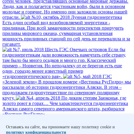
сотен человек, представлявших основные мировые державы.
Люди, как и полагается участникам войн, были в основном
молодые и горячие. Но именно они заложили основы нашей
отрасли.
№10, октябрь 2018
Лунная гидроэнергетика
Есть один особый вид возобновляемой энергетики -
приливная. При всей заманчивости перспектив приручить
приливы мирового океана, суммарная установленная
мощность приливных станций по сей день не перевалила и за
гигаватт.
№7, июль 2018
Шесть ГЭС Овечьих островов
Если бы
гидроэнергетикам дали возможность намечтать себе страну,
там было бы много осадков и много гор. Классический
пример – Норвегия. Но неподалеку от ее берегов есть еще
один, гораздо менее известный пример
«гидроэнергетического рая».
№5, май 2018
ГЭС
«Зеленой земли»
В прошлом номере «Вестника РусГидро» мы
рассказали об истории гидроэнергетики Аляски. В этом –
продолжаем гидропутешествие по северному полярному
кругу.
№4, апрель 2018
По диким степям Заюконья, где
золото роют в горах…
Чем характеризуется гидроэнергетика
Аляски самого северного американского штата, разбирался
«Вестник РусГидро».
1
Оставаясь на сайте, вы принимаете нашу политику cookie и
…
политику конфиденциальности