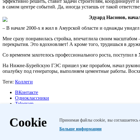
эффективно решить, ставит задачи строителям, координирует и
в самом центре событий. Да, иногда устаешь от такой ответстве
Эдуард Насонов, нач
– В начале 2000-х я жил в Амурской области и однажды увидел
Мне сразу понравилась стройка, впечатлила своим масштабом 
перекрытия. Это вдохновляет! А кроме того, трудишься в друж
Со временем захотелось профессионального роста, поступил в 
На Нижне-Бурейскую ГЭС пришел уже прорабом, начал руковод
опалубку под генераторы, выполняем цементные работы. Восхищ
Теги:
Коллеги
ВКонтакте
Одноклассники
Telegram
Другие публикации
Cookie
Принимая файлы cookie, вы соглашаетесь 
Майна и вира
От египетских пирамид до башни Бурдж-Халифа 
Больше информации
Исполаппарата Транспортной компании РусГидро делятся своим
занимают призовые места на российских чемпионатах п...
Знай