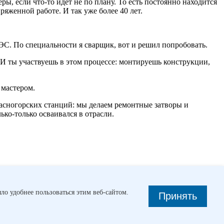
ы, если что-то идет не по плану. То есть постоянно находится
ряженной работе. И так уже более 40 лет.
ГЭС. По специальности я сварщик, вот и решил попробовать.
 И ты участвуешь в этом процессе: монтируешь конструкции,
 мастером.
асногорских станций: мы делаем ремонтные затворы и
ько-только осваивался в отрасли.
ло удобнее пользоваться этим веб-сайтом.
Принять
те нашу...
Из пункта «А» в пункт «В»
Сотрудники
и фехтуют, прыгают с парашютом, столярничают, рыбачат и…
коллегах, которые в уходящем году отличились в работе, ...