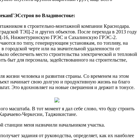
неканГЭСстроя во Владивостоке:
 монтажником в строительно-монтажной компании Краснодара.
адской ТЭЦ-2 и других объектов. После перехода в 2013 году
ТЭЦ-16, Нижнетуринскую ГРЭС и Сахалинскую ГРЭС-2.
чаются по типу, генерирующим установкам, по топливу, на
в городской черте или на значительной удаленности от
было обеспечить место строительства электрической и тепловой
ть быт для персонала, задействованного на строительстве,
для жизни человека и развития страны. Со временем на этом
объект начинает свою долгую и продуктивную жизнь на благо
тат. Это вдохновляет на новые свершения и держит в тонусе.
го масштаба. В тот момент я дал себе слово, что буду строить
 Карачаево-Черкесии, Таджикистане.
ой станции меня назначили начальником участка.
 получает задания от руководства, определяет, как их наиболее