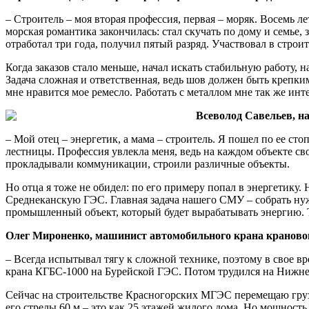
– Строитель – моя вторая профессия, первая – моряк. Восемь л
морская романтика закончилась: стал скучать по дому и семье,
отработал три года, получил пятый разряд. Участвовал в строи
Когда заказов стало меньше, начал искать стабильную работу,
Задача сложная и ответственная, ведь шов должен быть крепки
мне нравится мое ремесло. Работать с металлом мне так же инте
Всеволод Савельев, н
– Мой отец – энергетик, а мама – строитель. Я пошел по ее ст
лестницы. Профессия увлекла меня, ведь на каждом объекте св
прокладывали коммуникации, строили различные объекты.
Но отца я тоже не обидел: по его примеру попал в энергетик
Среднеканскую ГЭС. Главная задача нашего СМУ – собрать нуж
промышленный объект, который будет вырабатывать энергию. Т
Олег Мироненко, машинист автомобильного крана кранов
– Всегда испытывал тягу к сложной технике, поэтому в свое 
крана КГБС-1000 на Бурейской ГЭС. Потом трудился на Нижне-Б
Сейчас на строительстве Красногорских МГЭС перемещаю грузы
его стрелы 60 м – это как 25 этажей жилого дома. Но мощност