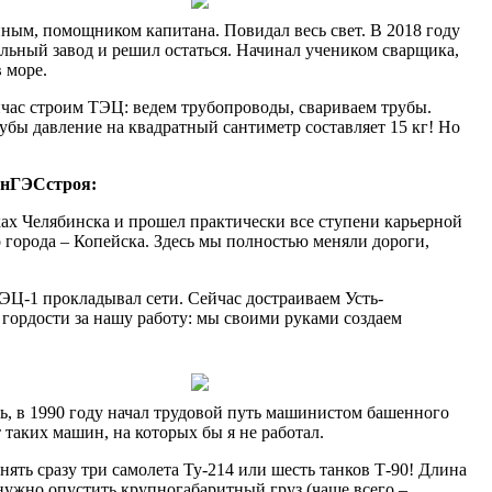
енным, помощником капитана. Повидал весь свет. В 2018 году
тельный завод и решил остаться. Начинал учеником сварщика,
 море.
йчас строим ТЭЦ: ведем трубопроводы, свариваем трубы.
убы давление на квадратный сантиметр составляет 15 кг! Но
анГЭСстроя:
ойках Челябинска и прошел практически все ступени карьерной
о города – Копейска. Здесь мы полностью меняли дороги,
ЭЦ-1 прокладывал сети. Сейчас достраиваем Усть-
 гордости за нашу работу: мы своими руками создаем
ь, в 1990 году начал трудовой путь машинистом башенного
таких машин, на которых бы я не работал.
ть сразу три самолета Ту-214 или шесть танков Т-90! Длина
 нужно опустить крупногабаритный груз (чаще всего –