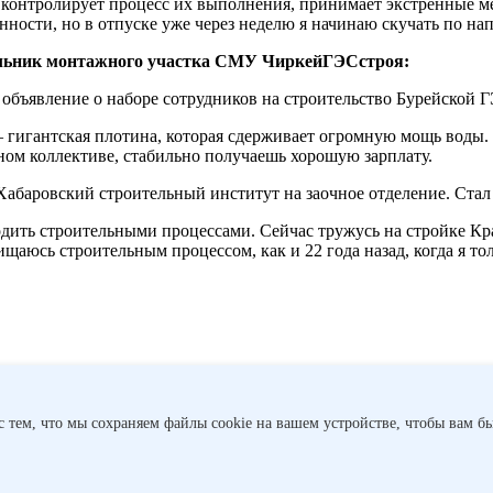
 контролирует процесс их выполнения, принимает экстренные мер
нности, но в отпуске уже через неделю я начинаю скучать по нап
альник монтажного участка СМУ ЧиркейГЭСстроя:
 объявление о наборе сотрудников на строительство Бурейской 
– гигантская плотина, которая сдерживает огромную мощь воды.
ном коллективе, стабильно получаешь хорошую зарплату.
Хабаровский строительный институт на заочное отделение. Стал
ить строительными процессами. Сейчас тружусь на стройке Кр
аюсь строительным процессом, как и 22 года назад, когда я тол
с тем, что мы сохраняем файлы cookie на вашем устройстве, чтобы вам бы
– все масштабные творения созданы руками строителей. Пройди
и впечатлениями от переезда во Владивосто...
Женское дело
Он
 наших
Энергетики РусГидро со всей страны делятся историями о 