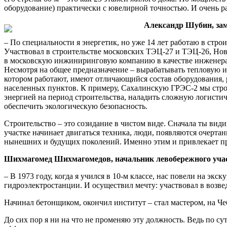
оборудование) практически с ювелирной точностью. И очень рад
Александр Шубин, зам
– По специальности я энергетик, но уже 14 лет работаю в стр
Участвовал в строительстве московских ТЭЦ-27 и ТЭЦ-26, Но
в московскую инжиниринговую компанию в качестве инженера
Несмотря на общее предназначение – вырабатывать тепловую и
котором работают, имеют отличающийся состав оборудования, 
населенных пунктов. К примеру, Сахалинскую ГРЭС-2 мы строил
энергией на период строительства, наладить сложную логистич
обеспечить экологическую безопасность.
Строительство – это созидание в чистом виде. Сначала ты вид
участке начинает двигаться техника, люди, появляются очерта
нынешних и будущих поколений. Именно этим и привлекает проф
Шихмагомед Шихмагомедов, начальник левобережного уч
– В 1973 году, когда я учился в 10-м классе, нас повели на эк
гидроэлектростанции. И осуществил мечту: участвовал в возв
Начинал бетонщиком, окончил институт – стал мастером, на Ч
До сих пор я ни на что не променяю эту должность. Ведь по сут