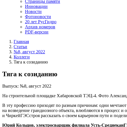
Страницы памяти
Инновации
Новости
Фотоновости
20 лет РусГидро
Архив номеров
PDF-версии
Главная
Статьи
№8, август 2022
Коллеги
Тяга к созиданию
Тяга к созиданию
Выпуск: №8, август 2022
На строительной площадке Хабаровской ТЭЦ-4. Фото Алексан
В эту профессию приходят по разным причинам: одни мечтают 
на возведение грандиозного объекта, влюбляются в процесс и 
и ЧиркейГЭСстроя рассказать о своем карьерном пути и поде
Юрий Кольцов, электросварщик филиала Усть-СреднеканГ