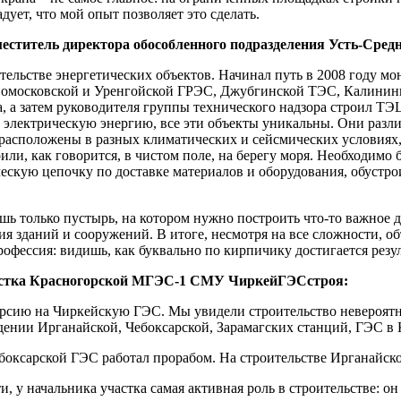
ует, что мой опыт позволяет это сделать.
еститель директора обособленного подразделения Усть-Сред
оительстве энергетических объектов. Начинал путь в 2008 году
вомосковской и Уренгойской ГРЭС, Джубгинской ТЭС, Калинингр
, а затем руководителя группы технического надзора строил 
 электрическую энергию, все эти объекты уникальны. Они разли
расположены в разных климатических и сейсмических условиях, 
и, как говорится, в чистом поле, на берегу моря. Необходимо 
ескую цепочку по доставке материалов и оборудования, обустрои
ишь только пустырь, на котором нужно построить что-то важное 
ния зданий и сооружений. В итоге, несмотря на все сложности, 
ессия: видишь, как буквально по кирпичику достигается резуль
астка Красногорской МГЭС-1 СМУ ЧиркейГЭСстроя:
скурсию на Чиркейскую ГЭС. Мы увидели строительство невероятно
едении Ирганайской, Чебоксарской, Зарамагских станций, ГЭС в
ебоксарской ГЭС работал прорабом. На строительстве Ирганайск
и, у начальника участка самая активная роль в строительстве: он