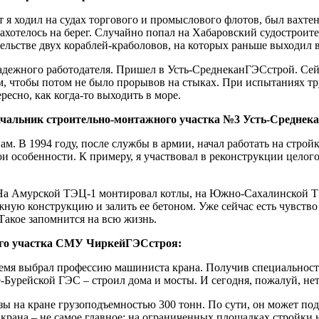
ет я ходил на судах торгового и промыслового флотов, был вахт
 захотелось на берег. Случайно попал на Хабаровский судострои
тельстве двух кораблей-краболовов, на которых раньше выходил в
 надежного работодателя. Пришел в Усть-СреднеканГЭСстрой. Се
м, чтобы потом не было прорывов на стыках. При испытаниях тр
ресно, как когда-то выходить в море.
ачальник строительно-монтажного участка №3 Усть-Среднек
опам. В 1994 году, после службы в армии, начал работать на стр
ои особенности. К примеру, я участвовал в реконструкции целог
у. На Амурской ТЭЦ-1 монтировал котлы, на Южно-Сахалинской Т
ную конструкцию и залить ее бетоном. Уже сейчас есть чувство
акое запомнится на всю жизнь.
ого участка СМУ ЧиркейГЭСстроя:
время выбрал профессию машиниста крана. Получив специальност
урейской ГЭС – строил дома и мосты. И сегодня, пожалуй, нет 
 на кране грузоподъемностью 300 тонн. По сути, он может подня
ь крана – не самое главное: на ограниченных площадках стройки