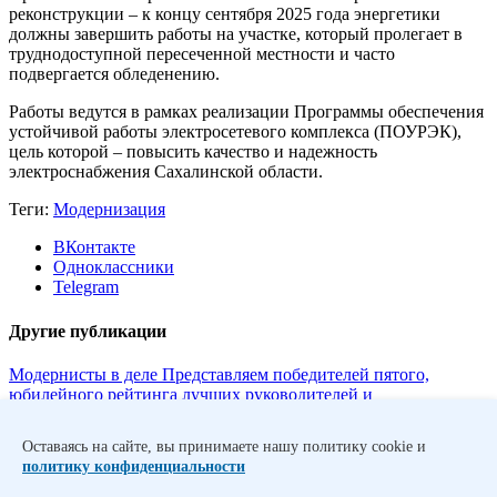
реконструкции – к концу сентября 2025 года энергетики
должны завершить работы на участке, который пролегает в
труднодоступной пересеченной местности и часто
подвергается обледенению.
Работы ведутся в рамках реализации Программы обеспечения
устойчивой работы электросетевого комплекса (ПОУРЭК),
цель которой – повысить качество и надежность
электроснабжения Сахалинской области.
Теги:
Модернизация
ВКонтакте
Одноклассники
Telegram
Другие публикации
Модернисты в деле
Представляем победителей пятого,
юбилейного рейтинга лучших руководителей и
планировщиков инвестиционных проек...
Уникальные
методы
На Владивостокской ТЭЦ-2 впервые в России
Оставаясь на сайте, вы принимаете нашу политику cookie и
восстановили подземную часть трубопровода без раскопок.
политику конфиденциальности
Системный подход
Завершены пусконаладочные работы
новой АСУТП турбоагрегата на Артемовской ТЭЦ.
Еще