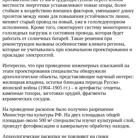
местности энергетики устанавливают новые опоры, более
стойкие к воздействию внешних факторов, уменьшают длину
пролетов между ними для повышения устойчивости линии,
меняют старый провод на новый, уже в гололедоупорном
исполнении. Кроме того, смонтируют систему мониторинга
гололедных нагрузок и состояния провода, которая будет
работать от солнечных батарей. Такие решения при
реконструкции вызваны особенностями климата региона,
которые не учитывались при изначальном проектировании и
прокладке электросетей.
Интересно, что при проведении инженерных изысканий на
этапе проектирования специалисты обнаружили
археологические объекты, представляющие научный интерес:
жилищная впадина, остатки блиндажа периода Русско-
японской войны (1904–1905 гг.) – и артефакты: отщепы,
каменные топоры, заготовки орудий, фрагменты
керамических сосудов.
На проведение раскопок было получено разрешение
Министерства культуры РФ. На двух площадках общей
площадью около 500 м² специалисты изучат культурный слой,
проведут фотофиксацию и камеральную обработку находок.
Археологические раскопки не повлияют на сроки