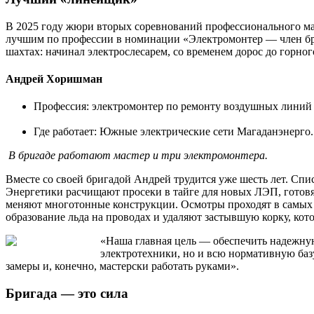
В 2025 году жюри вторых соревнований профессионального ма
лучшим по профессии в номинации «Электромонтер — член бриг
шахтах: начинал электрослесарем, со временем дорос до горно
Андрей Хоришман
Профессия: электромонтер по ремонту воздушных линий 
Где работает: Южные электрические сети Магаданэнерго.
В бригаде работают мастер и три электромонтера.
Вместе со своей бригадой Андрей трудится уже шесть лет. Спи
Энергетики расчищают просеки в тайге для новых ЛЭП, готовя
меняют многотонные конструкции. Осмотры проходят в самых 
образование льда на проводах и удаляют застывшую корку, кот
«Наша главная цель — обеспечить надежную
электротехники, но и всю нормативную базу
замеры и, конечно, мастерски работать руками».
Бригада — это сила