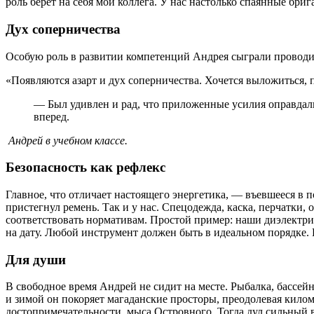
роль берет на себя мой коллега. У нас настолько спаянные бри
Дух соперничества
Особую роль в развитии компетенций Андрея сыграли проводи
«Появляются азарт и дух соперничества. Хочется выложиться, 
— Был удивлен и рад, что приложенные усилия оправдал
вперед.
Андрей в учебном классе.
Безопасность как рефлекс
Главное, что отличает настоящего энергетика, — въевшееся в п
пристегнул ремень. Так и у нас. Спецодежда, каска, перчатки,
соответствовать нормативам. Простой пример: наши диэлектри
на дату. Любой инструмент должен быть в идеальном порядке. В
Для души
В свободное время Андрей не сидит на месте. Рыбалка, бассей
и зимой он покоряет магаданские просторы, преодолевая кил
достопримечательности, мыса Островного. Тогда дул сильный в