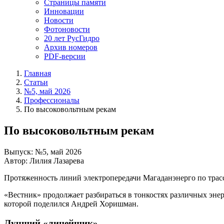
Страницы памяти
Инновации
Новости
Фотоновости
20 лет РусГидро
Архив номеров
PDF-версии
Главная
Статьи
№5, май 2026
Профессионалы
По высоковольтным рекам
По высоковольтным рекам
Выпуск: №5, май 2026
Автор: Лилия Лазарева
Протяженность линий электропередачи Магаданэнерго по трассе
«Вестник» продолжает разбираться в тонкостях различных эне
которой поделился Андрей Хоришман.
Лучший «линейщик»