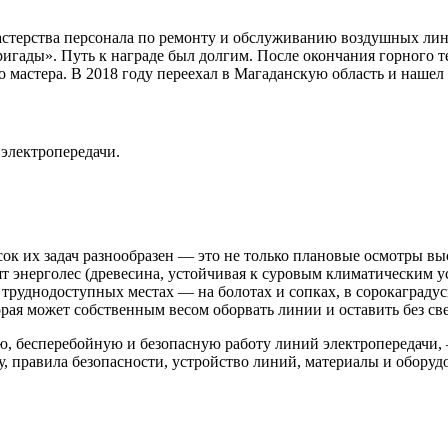
стерства персонала по ремонту и обслуживанию воздушных лин
ады». Путь к награде был долгим. После окончания горного те
го мастера. В 2018 году переехал в Магаданскую область и наше
электропередачи.
сок их задач разнообразен — это не только плановые осмотры в
т энерголес (древесина, устойчивая к суровым климатическим у
труднодоступных местах — на болотах и сопках, в сорокаграду
орая может собственным весом оборвать линии и оставить без св
, бесперебойную и безопасную работу линий электропередачи,
, правила безопасности, устройство линий, материалы и оборуд