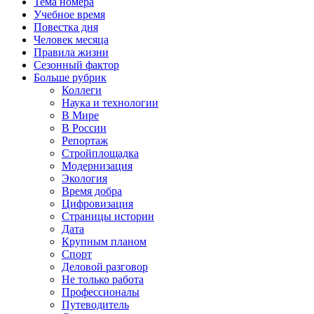
Тема номера
Учебное время
Повестка дня
Человек месяца
Правила жизни
Сезонный фактор
Больше рубрик
Коллеги
Наука и технологии
В Мире
В России
Репортаж
Стройплощадка
Модернизация
Экология
Время добра
Цифровизация
Страницы истории
Дата
Крупным планом
Спорт
Деловой разговор
Не только работа
Профессионалы
Путеводитель