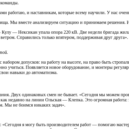
й команды.
ми работаю, и наставникам, которые всему научили. У нас очен
варища. Мы вместе анализируем ситуацию и принимаем решения. 
— Кулу — Нексикан упала опора 220 кВ. Две недели бригада жила
 ветром. Справились только впятером, поддерживая друг друга». 
той.
набором допусков: на работу на высоте, на право быть стропал
янно учиться. Появляется новое оборудование, и монтеры регул
свои навыки до автоматизма.
ания. Двух одинаковых смен не бывает. «Сегодня мы можем пров
как недавно на линии Ольская — Клепка. Это огромная работа: з
. Мы не боимся никаких задач».
: «Сегодня я могу быть производителем работ — помогаю мастер