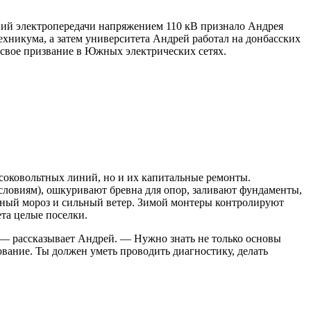
ий электропередачи напряжением 110 кВ признало Андрея
хникума, а затем университета Андрей работал на донбасских
л свое призвание в Южных электрических сетях.
ысоковольтных линий, но и их капитальные ремонты.
словиям), ошкуривают бревна для опор, заливают фундаменты,
сный мороз и сильный ветер. Зимой монтеры контролируют
ета целые поселки.
 — рассказывает Андрей. — Нужно знать не только основы
ование. Ты должен уметь проводить диагностику, делать