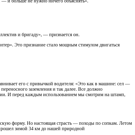
чи — и больше не нужно ничего объяснять».
ллектив и бригаду», — признается он.
нтер». Это признание стало мощным стимулом двигаться
авнивает его с привычкой водителя: «Это как в машине: сел —
 переносного заземления и так далее. Все должно
рии. И перед каждым использованием мы смотрим на штамп,
ческую форму. Но настоящая страсть — походы по сопкам. Летом
 прошел зимой 34 км до нашей природной