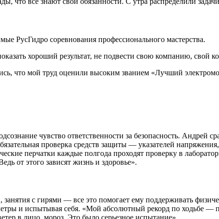
гады, что все знают свои обязанности. С утра распределили зада
мые РусГидро соревнования профессионального мастерства.
показать хороший результат, не подвести свою компанию, свой ко
ись, что мой труд оценили высоким званием «Лучший электромо
одсознание чувство ответственности за безопасность. Андрей ср
 обязательная проверка средств защиты — указателей напряжения,
ческие перчатки каждые полгода проходят проверку в лаборато
едь от этого зависят жизнь и здоровье».
н, занятия с гирями — все это помогает ему поддерживать физи
ометры и испытывая себя. «Мой абсолютный рекорд по ходьбе —
етер в лицо, мороз. Это было серьезное испытание».