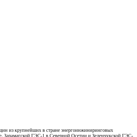
ь один из крупнейших в стране энергоинжиниринговых
е, Зарамагской ГЭС-1 в Северной Осетии и Зеленчукской ГЭС-