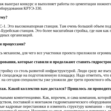
таж выиграл конкурс и выполняет работы по цементации нижнего
 оборудования КРУЭ-330.
ему?
ЭС-1. Это высоконапорная станция. Там очень большой объем по
-Бурейская станция. Это более масштабная стройка, где нам как
ядных организаций.
ми процессами?
ь механизм, для чего все участники проекта приложили огромные
ирования, которые ставили и продолжают ставить гидростро
а стройку со столь развитой инфраструктурой. Люди сразу же в
й спецодежде на подготовленную площадку. Надо отметить, что в
на сего­дня специалисты уже уложили две трети проектного объ
нтаж. Какой коллектив вам достался? Пришлось ли проводит
ными компетенциями. Как, впрочем, и сама компания, которой в
дством, поставкой и монтажом гидромеханического оборудовани
е кадровые перестановки и изменить структуру компании – пере
онкретный проект. Несмотря на столь существенные перемены, ни