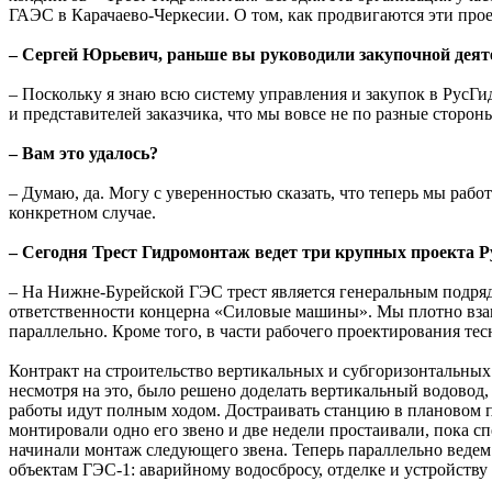
ГАЭС в Карачаево-Черкесии. О том, как продвигаются эти про
– Сергей Юрьевич, раньше вы руководили закупочной деятель
– Поскольку я знаю всю систему управления и закупок в РусГи
и представителей заказчика, что мы вовсе не по разные сторо
– Вам это удалось?
– Думаю, да. Могу с уверенностью сказать, что теперь мы раб
конкретном случае.
– Сегодня Трест Гидромонтаж ведет три крупных проекта Р
– На Нижне-Бурейской ГЭС трест является генеральным подрядч
ответственности концерна «Силовые машины». Мы плотно взаи
параллельно. Кроме того, в части рабочего проектирования т
Контракт на строительство вертикальных и субгоризонтальных 
несмотря на это, было решено доделать вертикальный водовод,
работы идут полным ходом. Достраивать станцию в плановом п
монтировали одно его звено и две недели простаивали, пока с
начинали монтаж следующего звена. Теперь параллельно ведем
объектам ГЭС-1: аварийному водо­сбросу, отделке и устройств