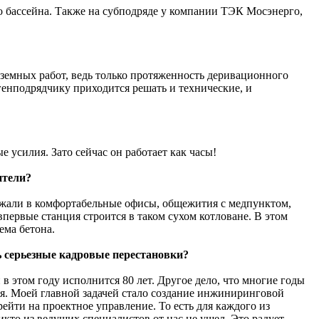
 бассейна. Также на субподряде у компании ТЭК Мосэнерго,
дземных работ, ведь только протяженность деривационного
 генподрядчику приходится решать и технические, и
 усилия. Зато сейчас он работает как часы!
ители?
ъезжали в комфортабельные офисы, общежития с медпунктом,
первые станция строится в таком сухом котловане. В этом
ема бетона.
ь серьезные кадровые перестановки?
 этом году исполнится 80 лет. Другое дело, что многие годы
я. Моей главной задачей стало создание инжиниринговой
йти на проектное управление. То есть для каждого из
кто из ведущих специалистов от нас не ушел. Это радует.