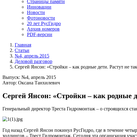
Страницы памяти
Инновации
Новости
Фотоновости
20 лет РусГидро
Архив номеров
PDF-версии
Главная
Статьи
№4, апрель 2015
Деловой разговор
Сергей Янсон: «Стройки – как родные дети. Растут не та
Выпуск: №4, апрель 2015
Автор: Оксана Танхилевич
Сергей Янсон: «Стройки – как родные д
Генеральный директор Треста Гидромонтаж – о строящихся ста
Год назад Сергей Янсон покинул РусГидро, где в течение чет
холдингов – Трест Гидромонтаж. Сегодня эта организация уча