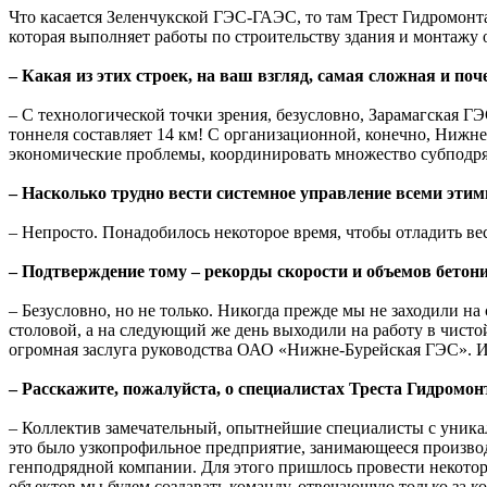
Что касается Зеленчукской ГЭС-ГАЭС, то там Трест Гидромон
которая выполняет работы по строительству здания и монтажу
– Какая из этих строек, на ваш взгляд, самая сложная и поч
– С технологической точки зрения, безусловно, Зарамагская Г
тоннеля составляет 14 км! С организационной, конечно, Нижне
экономические проблемы, координировать множество субподр
– Насколько трудно вести системное управление всеми эти
– Непросто. Понадобилось некоторое время, чтобы отладить вес
– Подтверждение тому – рекорды скорости и объемов бетон
– Безусловно, но не только. Никогда прежде мы не заходили н
столовой, а на следующий же день выходили на работу в чисто
огромная заслуга руководства ОАО «Нижне-Бурейская ГЭС». И 
– Расскажите, пожалуйста, о специалистах Треста Гидромо
– Коллектив замечательный, опытнейшие специалисты с уникаль
это было узкопрофильное предприятие, занимающееся произво
генподрядной компании. Для этого пришлось провести некоторы
объектов мы будем создавать команду, отвечающую только за к