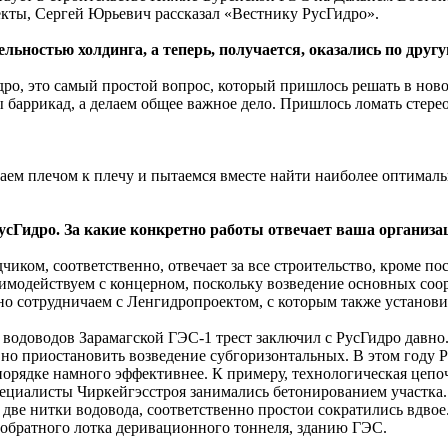
екты, Сергей Юрьевич рассказал «Вестнику РусГидро».
ностью холдинга, а теперь, получается, оказались по другую
дро, это самый простой вопрос, который пришлось решать в нов
ны баррикад, а делаем общее важное дело. Пришлось ломать сте
отаем плечом к плечу и пытаемся вместе найти наиболее оптимал
усГидро. За какие конкретно работы отвечает ваша организа
иком, соответственно, отвечает за все строительство, кроме по
модействуем с концерном, поскольку возведение основных соор
есно сотрудничаем с Ленгидропроектом, с которым также устано
водоводов Зарамагской ГЭС-1 трест заключил с РусГидро давно. 
 но приостановить возведение субгоризонтальных. В этом году Р
орядке намного эффективнее. К примеру, технологическая цепо
пециалисты ­Чиркейгэсстроя занимались бетонированием участка
 две нитки водовода, соответственно простои сократились вдво
у обратного лотка деривационного тоннеля, зданию ГЭС.