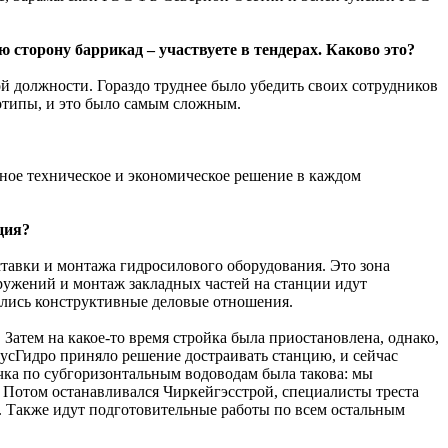
 сторону баррикад – ­участвуете в тендерах. Каково это?
ой должности. Гораздо труднее было убедить своих сотрудников
реотипы, и это было самым сложным.
ьное техническое и экономическое решение в каж­дом
ция?
ставки и монтажа гидросилового оборудования. Это зона
ужений и монтаж закладных частей на станции идут
вились конструктивные деловые отношения.
Затем на какое-то время стройка была приостановлена, однако,
ус­Гидро приняло решение достраивать станцию, и сейчас
чка по субгоризонтальным водоводам была такова: мы
. Потом останавливался Чиркейгэсстрой, специалисты треста
е. Также идут подготовительные работы по всем остальным