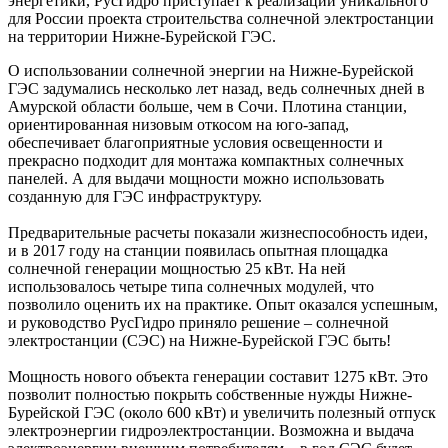
энергетики, РусГидро приступает к реализации уникального
для России проекта строительства солнечной электростанции
на территории Нижне-Бурейской ГЭС.
О использовании солнечной энергии на Нижне-​Бурейской
ГЭС задумались несколько лет назад, ведь солнечных дней в
Амурской области больше, чем в Сочи. Плотина станции,
ориентированная низовым откосом на юго-запад,
обеспечивает благоприятные условия освещенности и
прекрасно подходит для монтажа компактных солнечных
панелей. А для выдачи мощности можно использовать
созданную для ГЭС инфраструктуру.
Предварительные расчеты показали жизнеспособность идеи,
и в 2017 году на станции появилась опытная площадка
солнечной генерации мощностью 25 кВт. На ней
использовалось четыре типа солнечных модулей, что
позволило оценить их на практике. Опыт оказался успешным,
и руководство РусГидро приняло решение – солнечной
электростанции (СЭС) на Нижне-­Бурейской ГЭС быть!
Мощность нового объекта генерации составит 1275 кВт. Это
позволит полностью покрыть собственные нужды Нижне-
Бурейской ГЭС (около 600 кВт) и увеличить полезный отпуск
электроэнергии гидроэлектростанции. Возможна и выдача