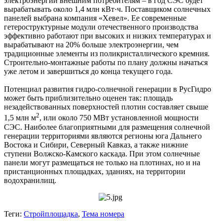
электроэнергии внешним потребителям – в год СЭС будет
вырабатывать около 1,4 млн кВт·ч. Поставщиком солнечных
панелей выбрана компания «Хевел». Ее современные
гетероструктурные модули отечественного производства
эффективно работают при высоких и низких температурах и
вырабатывают на 20% больше электроэнергии, чем
традиционные элементы из поликристаллического кремния.
Строительно-монтажные работы по плану должны начаться
уже летом и завершиться до конца текущего года.
Потенциал развития гидро-солнечной генерации в РусГидро
может быть приблизительно оценен так: площадь
незадействованных поверхностей плотин составляет свыше
2
1,5 млн м
, или около 750 МВт установленной мощности
СЭС. Наиболее благоприятными для размещения солнечной
генерации территориями являются регионы юга Дальнего
Востока и Сибири, Северный Кавказ, а также нижние
ступени Волжско-­Камского каскада. При этом солнечные
панели могут размещаться не только на плотинах, но и на
пристанционных площадках, зданиях, на территории
водохранилищ.
Теги:
Стройплощадка
,
Тема номера