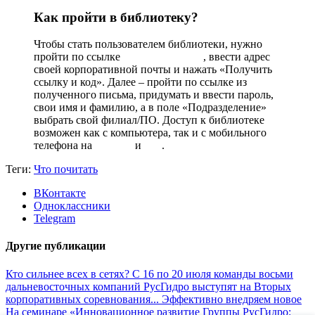
Как пройти в библиотеку?
Чтобы стать пользователем библиотеки, нужно
пройти по ссылке
rushydro.miflib.ru
, ­ввес­ти адрес
своей корпоративной почты и нажать «Получить
ссылку и код». Далее – пройти по ссылке из
полученного письма, придумать и ввести пароль,
свои имя и фамилию, а в поле «Подразделение»
выбрать свой филиал/ПО. Доступ к библиотеке
возможен как с компьютера, так и с мобильного
телефона на
Android
и
iOS
.
Теги:
Что почитать
ВКонтакте
Одноклассники
Telegram
Другие публикации
Кто сильнее всех в сетях?
С 16 по 20 июля команды восьми
дальневосточных компаний РусГидро выступят на Вторых
корпоративных соревнования...
Эффективно внедряем новое
На семинаре «Инновационное развитие Группы РусГидро: