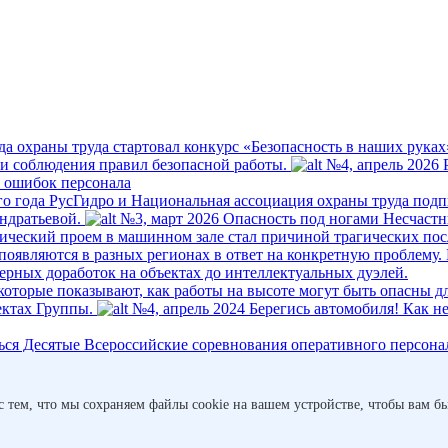
да охраны труда стартовал конкурс «Безопасность в наших руках
ти соблюдения правил безопасной работы.
№4, апрель 2026
 ошибок персонала
о года РусГидро и Национальная ассоциация охраны труда подп
ндратьевой.
№3, март 2026
Опасность под ногами
Несчастн
гический проем в машинном зале стал причиной трагических пос
появляются в разных регионах в ответ на конкретную проблему.
ерных доработок на объектах до интеллектуальных дуэлей.
оторые показывают, как работы на высоте могут быть опасны для
ектах Группы.
№4, апрель 2024
Берегись автомобиля!
Как н
ться Десятые Всероссийские соревнования оперативного персона
брь 2023
Дела сердечные
По статистике ВОЗ основная причина с
с тем, что мы сохраняем файлы cookie на вашем устройстве, чтобы вам бы