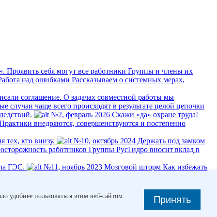
». Проявить себя могут все работники Группы и члены их
Работа над ошибками
Рассказываем о системных мерах,
исали соглашение. О задачах совместной работы мы
ые случаи чаще всего происходят в результате целой цепочки
ледствий.
№2, февраль 2026
Скажи «да» охране труда!
 Практики внедряются, совершенствуются и постепенно
 тех, кто внизу.
№10, октябрь 2024
Держать под замком
еосторожность работников Группы РусГидро вносит вклад в
ла ГЭС.
№11, ноябрь 2023
Мозговой шторм
Как избежать
мертности населения – болезни сердца и сосудов.
ло удобнее пользоваться этим веб-сайтом.
Принять