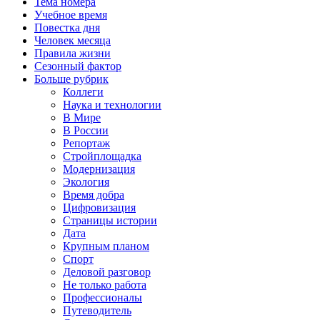
Тема номера
Учебное время
Повестка дня
Человек месяца
Правила жизни
Сезонный фактор
Больше рубрик
Коллеги
Наука и технологии
В Мире
В России
Репортаж
Стройплощадка
Модернизация
Экология
Время добра
Цифровизация
Страницы истории
Дата
Крупным планом
Спорт
Деловой разговор
Не только работа
Профессионалы
Путеводитель