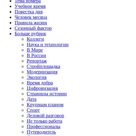
Тема номера
Учебное время
Повестка дня
Человек месяца
Правила жизни
Сезонный фактор
Больше рубрик
Коллеги
Наука и технологии
В Мире
В России
Репортаж
Стройплощадка
Модернизация
Экология
Время добра
Цифровизация
Страницы истории
Дата
Крупным планом
Спорт
Деловой разговор
Не только работа
Профессионалы
Путеводитель