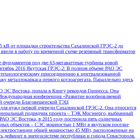
5 кВ от площадки строительства Сахалинской ГРЭС-2 до
ввели в работу по временной схеме резервный трансформатор
е фундаментов под две 63-мегаваттные турбины новой
нтябрь 2016
Якутская ГРЭС-2: В полном объеме
РАО ЭС
 технологическому присоединению к централизованной
жу металлокаркаса первого котлоагрегата. Параллельно здесь
АО ЭС Востока, попала в Книгу рекордов Гиннесса. Она
Международная конференция «Развитие возобновляемой
ой очереди Благовещенской ТЭЦ
 для нужд первой очереди Сахалинской ГРЭС-2. Она относится
Генеральный подрядчик проекта – ТЭК Мосэнерго, выбранный
 РАО ЭС Востока, в 2015 году построила пять солнечных
енных объектов – СЭС мощностью 1 МВт в якутском поселке
электростанции общей мощностью 45 МВт, расположенные на
 дефицит в энергосистеме республики и города Севастополя.