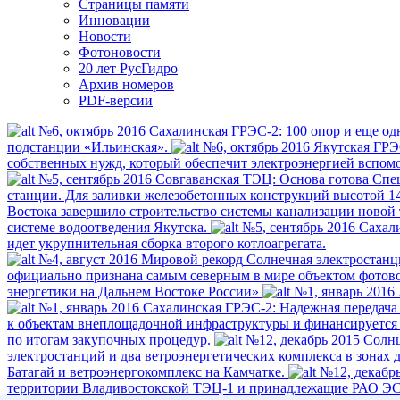
Страницы памяти
Инновации
Новости
Фотоновости
20 лет РусГидро
Архив номеров
PDF-версии
№6, октябрь 2016
Сахалинская ГРЭС-2: 100 опор и еще од
подстанции «Ильинская».
№6, октябрь 2016
Якутская ГРЭ
собственных нужд, который обеспечит электроэнергией вспомо
№5, сентябрь 2016
Совгаванская ТЭЦ: Основа готова
Спец
станции. Для заливки железобетонных конструкций высотой 14
Востока завершило строительство системы канализации ново
системе водоотведения Якутска.
№5, сентябрь 2016
Сахали
идет укрупнительная сборка второго котлоагрегата.
№4, август 2016
Мировой рекорд
Солнечная электростанци
официально признана самым северным в мире объектом фотово
энергетики на Дальнем Востоке России»
№1, январь 2016
№1, январь 2016
Сахалинская ГРЭС-2: Надежная передача
к объектам внеплощадочной инфраструктуры и финансируется
по итогам закупочных процедур.
№12, декабрь 2015
Солнц
электростанций и два ветроэнергетических комплекса в зона
Батагай и ветроэнергокомплекс на Камчатке.
№12, декабр
территории Владивостокской ТЭЦ-1 и принадлежащие РАО ЭС В