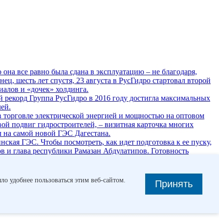
 она все равно была сдана в эксплуатацию – не благодаря,
ец, шесть лет спустя, 23 августа в РусГидро стартовал второй
иалов и «дочек» холдинга.
 рекорд
Группа РусГидро в 2016 году достигла максимальных
ей.
в торговле электрической энергией и мощностью на ­оптовом
ой подвиг гидростроителей, – визитная карточка многих
 на самой новой ГЭС Дагестана.
ская ГЭС. Чтобы посмотреть, как идет подготовка к ее пуску,
 и глава республики Рамазан Абдулатипов. Готовность
гестанский филиал.
№3, март 2015
Роман с камнем
ло» на самые сложные объекты. Она строит гидростанции уже
ло удобнее пользоваться этим веб-сайтом.
Принять