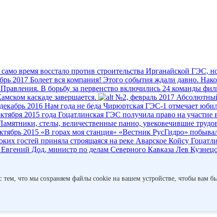
 само время восстало против строительства Ирганайской ГЭС, но
брь 2017
Болеет вся компания!
Этого события ждали давно. Након
 Правления. В борьбу за первенство включились 24 команды фил
амском каскаде завершается.
№2, февраль 2017
Абсолютный
декабрь 2016
Нам года не беда
Чирюртская ГЭС-1 отмечает юбил
октября 2015 года Гоцатлинская ГЭС получила право на участие 
Памятники, стелы, величественные панно, увековечившие трудов
ктябрь 2015
«В горах моя станция»
«Вестник РусГидро» побывал
ких гостей приняла строящаяся на реке Аварское Койсу Гоцатлин
вгений Дод, министр по делам Северного Кавказа Лев Кузнецов
бота с видом на море
Это вполне реально, если устроиться в Да
 – диспетчеру ЧиркейГЭСстроя ­Людмиле Морозовой всегда «вез
с тем, что мы сохраняем файлы cookie на вашем устройстве, чтобы вам бы