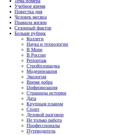
Тема номера
Учебное время
Повестка дня
Человек месяца
Правила жизни
Сезонный фактор
Больше рубрик
Коллеги
Наука и технологии
В Мире
В России
Репортаж
Стройплощадка
Модернизация
Экология
Время добра
Цифровизация
Страницы истории
Дата
Крупным планом
Спорт
Деловой разговор
Не только работа
Профессионалы
Путеводитель