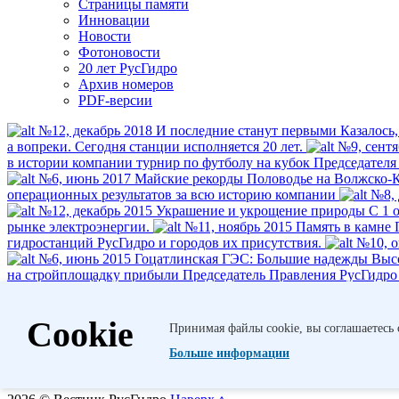
Страницы памяти
Инновации
Новости
Фотоновости
20 лет РусГидро
Архив номеров
PDF-версии
№12, декабрь 2018
И последние станут первыми
Казалось,
а вопреки. Сегодня станции исполняется 20 лет.
№9, сентя
в истории компании турнир по футболу на кубок Председателя
№6, июнь 2017
Майские рекорды
Половодье на Волжско-К
операционных результатов за всю историю компании
№8, 
№12, декабрь 2015
Украшение и укрощение природы
С 1 
рынке электроэнергии.
№11, ноябрь 2015
Память в камне
гидростанций РусГидро и городов их присутствия.
№10, о
№6, июнь 2015
Гоцатлинская ГЭС: Большие надежды
Высо
на стройплощадку прибыли Председатель Правления РусГидро Е
станции на начало июня составила 95%.
№6, июнь 2015
Ра
Чиркейская ГЭС, Загорская ГАЭС-2, а ныне Гоцатлинская ГЭС
Cookie
45 лет.
Принимая файлы cookie, вы соглашаетесь 
1
Больше информации
2