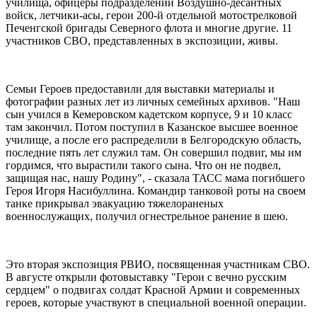
училища, офицеры подразделений Воздушно-десантных
войск, летчики-асы, герои 200-й отдельной мотострелковой
Печенгской бригады Северного флота и многие другие. 11
участников СВО, представленных в экспозиции, живы.
Семьи Героев предоставили для выставки материалы и
фотографии разных лет из личных семейных архивов. "Наш
сын учился в Кемеровском кадетском корпусе, 9 и 10 класс
там закончил. Потом поступил в Казанское высшее военное
училище, а после его распределили в Белгородскую область,
последние пять лет служил там. Он совершил подвиг, мы им
гордимся, что вырастили такого сына. Что он не подвел,
защищая нас, нашу Родину", - сказала ТАСС мама погибшего
Героя Игоря Насибуллина. Командир танковой роты на своем
танке прикрывал эвакуацию тяжелораненых
военнослужащих, получил огнестрельное ранение в шею.
Это вторая экспозиция РВИО, посвященная участникам СВО.
В августе открыли фотовыставку "Герои с вечно русским
сердцем" о подвигах солдат Красной Армии и современных
героев, которые участвуют в специальной военной операции.