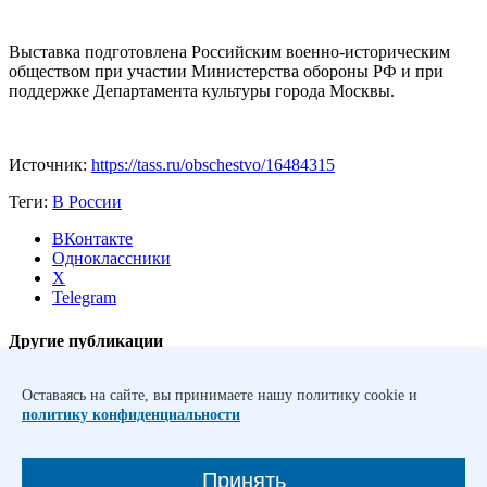
Выставка подготовлена Российским военно-историческим
обществом при участии Министерства обороны РФ и при
поддержке Департамента культуры города Москвы.
Источник:
https://tass.ru/obschestvo/16484315
Теги:
В России
ВКонтакте
Одноклассники
X
Telegram
Другие публикации
Дмитрий Чернышенко: Внутренний туризм в России вырос на
Оставаясь на сайте, вы принимаете нашу политику cookie и
4,3%, въездной – на 20,1%
Кабмин увеличил финансирование
политику конфиденциальности
Омской области по проекту "Чистый воздух"
Школьники из
23 стран принимают участие в экспедиции «Росатома»
«Ледокол знаний»
Молодежный день и Сибирская неделя
Принять
спорта впервые пройдут в рамках форума «Россия –