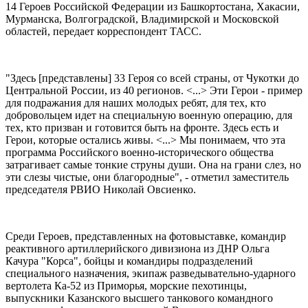
14 Героев Российской Федерации из Башкортостана, Хакасии,
Мурманска, Волгоградской, Владимирской и Московской
областей, передает корреспондент ТАСС.
"Здесь [представлены] 33 Героя со всей страны, от Чукотки до
Центральной России, из 40 регионов. <...> Эти Герои - пример
для подражания для наших молодых ребят, для тех, кто
добровольцем идет на специальную военную операцию, для
тех, кто призван и готовится быть на фронте. Здесь есть и
Герои, которые остались живы. <...> Мы понимаем, что эта
программа Российского военно-исторического общества
затрагивает самые тонкие струны души. Она на грани слез, но
эти слезы чистые, они благородные", - отметил заместитель
председателя РВИО Николай Овсиенко.
Среди Героев, представленных на фотовыставке, командир
реактивного артиллерийского дивизиона из ДНР Ольга
Качура "Корса", бойцы и командиры подразделений
специального назначения, экипаж разведывательно-ударного
вертолета Ка-52 из Приморья, морские пехотинцы,
выпускники Казанского высшего танкового командного