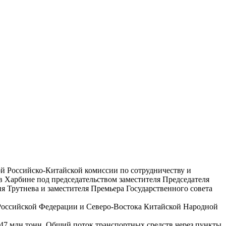
й Российско-Китайской комиссии по сотрудничеству и
 Харбине под председательством заместителя Председателя
 Трутнева и заместителя Премьера Государственного совета
 Российской Федерации и Северо-Востока Китайской Народной
 47 млн тонн. Общий поток транспортных средств через пункты