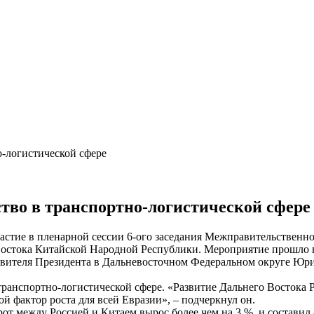
о-логистической сфере
тво в транспортно-логистической сфере
астие в пленарной сессии 6-ого заседания Межправительственно
остока Китайской Народной Республики. Мероприятие прошло в
вителя Президента в Дальневосточном Федеральном округе Юрия
транспортно-логистической сфере. «Развитие Дальнего Востока
й фактор роста для всей Евразии», – подчеркнул он.
от между Россией и Китаем вырос более чем на 3 %, и составил