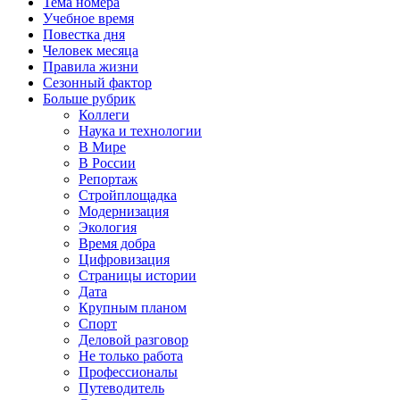
Тема номера
Учебное время
Повестка дня
Человек месяца
Правила жизни
Сезонный фактор
Больше рубрик
Коллеги
Наука и технологии
В Мире
В России
Репортаж
Стройплощадка
Модернизация
Экология
Время добра
Цифровизация
Страницы истории
Дата
Крупным планом
Спорт
Деловой разговор
Не только работа
Профессионалы
Путеводитель