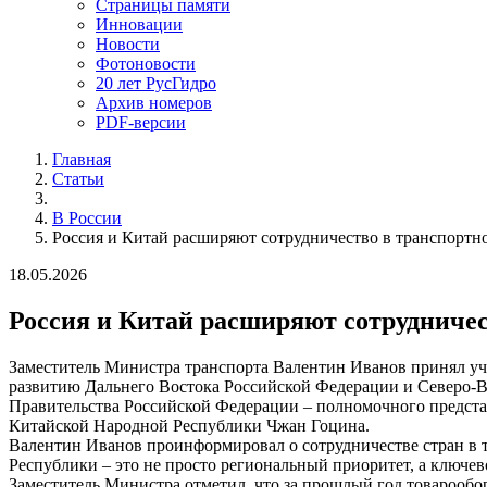
Страницы памяти
Инновации
Новости
Фотоновости
20 лет РусГидро
Архив номеров
PDF-версии
Главная
Статьи
В России
Россия и Китай расширяют сотрудничество в транспортн
18.05.2026
Россия и Китай расширяют сотрудничес
Заместитель Министра транспорта Валентин Иванов принял уч
развитию Дальнего Востока Российской Федерации и Северо-В
Правительства Российской Федерации – полномочного предста
Китайской Народной Республики Чжан Гоцина.
Валентин Иванов проинформировал о сотрудничестве стран в 
Республики – это не просто региональный приоритет, а ключево
Заместитель Министра отметил, что за прошлый год товарообор