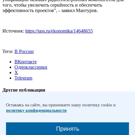
того, чтобы увеличить серийность и обеспечить
эффективность проектов", - заявил Мантуров.
Источник:
https://tass.ru/ekonomika/14648655
Теги:
В России
ВКонтакте
Одноклассники
X
Telegram
Другие публикации
Дмитрий Чернышенко: Внутренний туризм в России вырос на
Оставаясь на сайте, вы принимаете нашу политику cookie и
4,3%, въездной – на 20,1%
Кабмин увеличил финансирование
политику конфиденциальности
Омской области по проекту "Чистый воздух"
Школьники из
23 стран принимают участие в экспедиции «Росатома»
«Ледокол знаний»
Молодежный день и Сибирская неделя
Принять
спорта впервые пройдут в рамках форума «Россия –
спортивная держава»
За первые сутки на Госуслугах подали