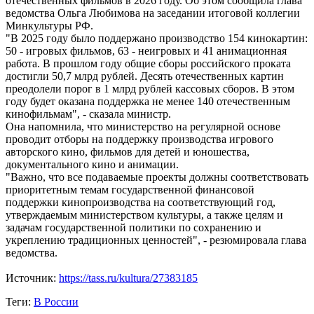
отечественных фильмов в 2026 году. Об этом сообщила глава
ведомства Ольга Любимова на заседании итоговой коллегии
Минкультуры РФ.
"В 2025 году было поддержано производство 154 кинокартин:
50 - игровых фильмов, 63 - неигровых и 41 анимационная
работа. В прошлом году общие сборы российского проката
достигли 50,7 млрд рублей. Десять отечественных картин
преодолели порог в 1 млрд рублей кассовых сборов. В этом
году будет оказана поддержка не менее 140 отечественным
кинофильмам", - сказала министр.
Она напомнила, что министерство на регулярной основе
проводит отборы на поддержку производства игрового
авторского кино, фильмов для детей и юношества,
документального кино и анимации.
"Важно, что все подаваемые проекты должны соответствовать
приоритетным темам государственной финансовой
поддержки кинопроизводства на соответствующий год,
утверждаемым министерством культуры, а также целям и
задачам государственной политики по сохранению и
укреплению традиционных ценностей", - резюмировала глава
ведомства.
Источник:
https://tass.ru/kultura/27383185
Теги:
В России