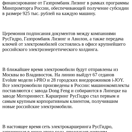
финансирование от Газпромбанк Лизинг в рамках программы
Минпромторга России, обеспечивающей получение субсидии
в размере 925 тыс. рублей на каждую машину.
Церемония подписания документов между компаниями
РусГидро, Газпромбанк Лизинг и Авилон, а также передача
ключей от электромобилей состоялись в офисе крупнейшего
российского электроэнергетического холдинга.
В ближайшее время электромобили будут отправлены из
Москвы во Владивосток. На линию выйдут 67 седанов
Evolute модели i-PRO и 28 городских внедорожников i-JOY.
Все электромобили произведены в России: машинокомплекты
поставляются с завода Dong Feng и собираются в Липецке на
заводе Моторинвест. Каршеринг РусГидро стал первым и
самым крупным корпоративным клиентом, получившим
новые российские электромобили.
В настоящее время сеть электрокаршеринга РусГидро,
запущенная в июне этого года, предлагает жителям