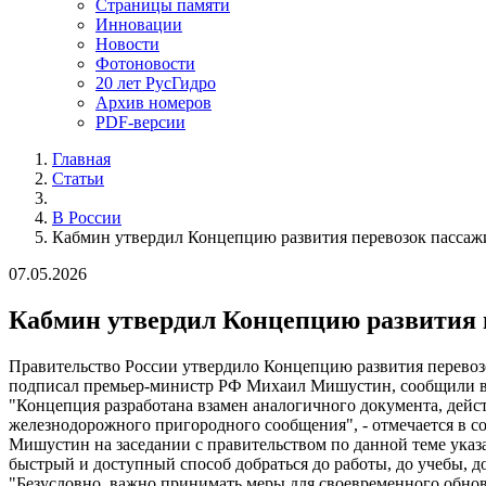
Страницы памяти
Инновации
Новости
Фотоновости
20 лет РусГидро
Архив номеров
PDF-версии
Главная
Статьи
В России
Кабмин утвердил Концепцию развития перевозок пассаж
07.05.2026
Кабмин утвердил Концепцию развития 
Правительство России утвердило Концепцию развития перевоз
подписал премьер-министр РФ Михаил Мишустин, сообщили в 
"Концепция разработана взамен аналогичного документа, дейс
железнодорожного пригородного сообщения", - отмечается в с
Мишустин на заседании с правительством по данной теме указ
быстрый и доступный способ добраться до работы, до учебы, д
"Безусловно, важно принимать меры для своевременного обно