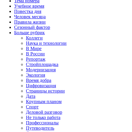
Тема номера
Учебное время
Повестка дня
Человек месяца
Правила жизни
Сезонный фактор
Больше рубрик
Коллеги
Наука и технологии
В Мире
В России
Репортаж
Стройплощадка
Модернизация
Экология
Время добра
Цифровизация
Страницы истории
Дата
Крупным планом
Спорт
Деловой разговор
Не только работа
Профессионалы
Путеводитель