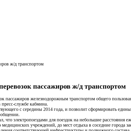
иров ж/д транспортом
перевозок пассажиров ж/д транспортом
ок пассажиров железнодорожным транспортом общего пользован
пресс-службе кабмина.
твующего с середины 2014 года, и позволит сформировать едины
ообщении.
ал, что электропоездами для поездок на небольшие расстояния 
о медицинских учреждений, до мест отдыха в соседние города за
вления соответствующей инфраструктуры и подвижного состава.