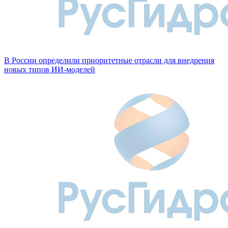
В России определили приоритетные отрасли для внедрения
новых типов ИИ-моделей