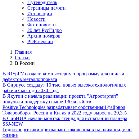
Путеводитель
Страницы памяти
Инновации
Новости
Фотоновости
20 лет РусГидро
Архив номеров
PDF-версии
Главная
Статьи
В России
В ЮУрГУ создали компьютерную программу для поиска
дефектов металлопроката
В Сириусе создадут 10 тыс. новых высокотехнологичных
рабочих мест до 2030 года
В Якутии с начала реализации проекта "Агростартап"
получили поддержку свыше 130 хозяйств
Positive Technologies разрабатывает собственный файрвол
Товарооборот России и Китая в 2022 году вырос на 29,3%
В СибНИА начали монтаж стенда для испытаний планера
SSJ-NEW
Гидроэнергетики приглашают школьников на олимпиаду по
физике