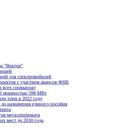
ра "Вектор"
вещей
нций для электромобилей
оектов с участием авансов ФНБ
и всех соцвыплат
ей мощностью 598 МВт
лн тонн в 2022 году
 до назначения единого пособия
трита
ов металлопроката
их мест до 2030 года