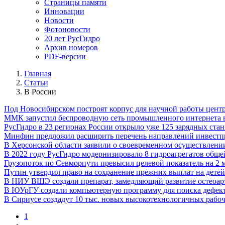
Страницы памяти
Инновации
Новости
Фотоновости
20 лет РусГидро
Архив номеров
PDF-версии
Главная
Статьи
В России
Под Новосибирском построят корпус для научной работы цент
ММК запустил беспроводную сеть промышленного интернета 
РусГидро в 23 регионах России открыло уже 125 зарядных ста
Минфин предложил расширить перечень направлений инвестпр
В Херсонской области заявили о своевременном осуществлени
В 2022 году РусГидро модернизировало 8 гидроагрегатов общ
Грузопоток по Севморпути превысил целевой показатель на 2 м
Путин утвердил право на сохранение прежних выплат на детей
В НИУ ВШЭ создали препарат, замедляющий развитие остеоар
В ЮУрГУ создали компьютерную программу для поиска дефект
В Сириусе создадут 10 тыс. новых высокотехнологичных рабоч
1