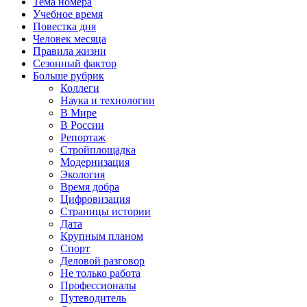
Тема номера
Учебное время
Повестка дня
Человек месяца
Правила жизни
Сезонный фактор
Больше рубрик
Коллеги
Наука и технологии
В Мире
В России
Репортаж
Стройплощадка
Модернизация
Экология
Время добра
Цифровизация
Страницы истории
Дата
Крупным планом
Спорт
Деловой разговор
Не только работа
Профессионалы
Путеводитель