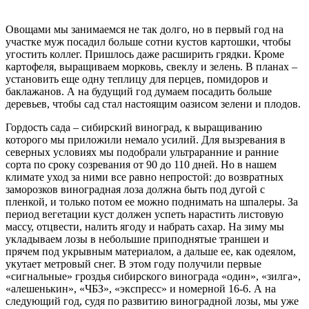
Овощами мы занимаемся не так долго, но в первый год на
участке муж посадил больше сотни кустов картошки, чтобы
угостить коллег. Пришлось даже расширить грядки. Кроме
картофеля, выращиваем морковь, свеклу и зелень. В планах –
установить еще одну теплицу для перцев, помидоров и
баклажанов. А на будущий год думаем посадить больше
деревьев, чтобы сад стал настоящим оазисом зелени и плодов.
Гордость сада – сибирский виноград, к выращиванию
которого мы приложили немало усилий. Для вызревания в
северных условиях мы подобрали ультраранние и ранние
сорта по сроку созревания от 90 до 110 дней. Но в нашем
климате уход за ними все равно непростой: до возвратных
заморозков виноградная лоза должна быть под дугой с
пленкой, и только потом ее можно поднимать на шпалеры. За
период вегетации куст должен успеть нарастить листовую
массу, отцвести, налить ягоду и набрать сахар. На зиму мы
укладываем лозы в небольшие приподнятые траншеи и
прячем под укрывным материалом, а дальше ее, как одеялом,
укутает метровый снег. В этом году получили первые
«сигнальные» гроздья сибирского винограда «один», «зилга»,
«алешенькин», «ЧБЗ», «экспресс» и номерной 16-6. А на
следующий год, судя по развитию виноградной лозы, мы уже