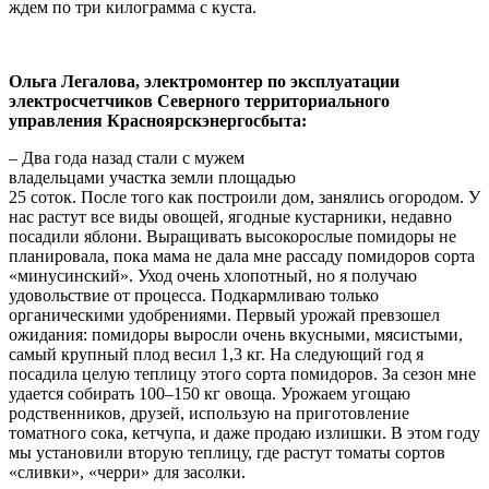
ждем по три килограмма с куста.
Ольга Легалова, электромонтер по эксплуатации
электросчетчиков Северного территориального
управления Красноярскэнергосбыта:
– Два года назад стали с мужем
владельцами участка земли площадью
25 соток. После того как построили дом, занялись огородом. У
нас растут все виды овощей, ягодные кустарники, недавно
посадили яблони. Выращивать высокорослые помидоры не
планировала, пока мама не дала мне рассаду помидоров сорта
«минусинский». Уход очень хлопотный, но я получаю
удовольствие от процесса. Подкармливаю только
органическими удобрениями. Первый урожай превзошел
ожидания: помидоры выросли очень вкусными, мясистыми,
самый крупный плод весил 1,3 кг. На следующий год я
посадила целую теплицу этого сорта помидоров. За сезон мне
удается собирать 100–150 кг овоща. Урожаем угощаю
родственников, друзей, использую на приготовление
томатного сока, кетчупа, и даже продаю излишки. В этом году
мы установили вторую теплицу, где растут томаты сортов
«сливки», «черри» для засолки.