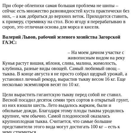
При сборе облепихи самая большая проблема не шипы –
сейчас есть множество разновидностей куста практически без
них, – а как добраться до верхних веток. Приходится ставить,
к примеру, стремянку на стол. Всю ягоду я перерабатываю в
сироп, это отличная основа для морса и киселя.
Валерий Львов, рабочий зеленого хозяйства Загорской
ГАЭС:
– На моем дачном участке с
живописным видом на реку
Кунья растут вишня, яблоня, слива, малина, жимолость,
клубника, разные виды овощей. Самый любимый овощ –
тыква. В конце августа я не просто собрал щедрый урожай, а
установил личный рекорд, вырастив тыкву весом 16 кг. Еще
несколько экземпляров весят по 10 кг.
Цели вырастить гигантскую тыкву перед собой не ставил.
Весной посадил десяток семян трех сортов в открытый грунт,
из них взошли шесть. Лето выдалось жарким, были и
обильные дожди. Благодаря этому плоды тыквы уродились
крупнее, чем обычно. Самой плодоносной оказалась
крупноплодная тыква. Считается, что самые большие
представители этого вида могут достигать 100 кг – есть к
чему стремиться.