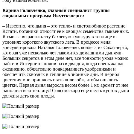
году нашим коллегам.
Карина Головченко, главный специалист группы
социальных программ Якутскэнерго:
– Известно, что дыня – это тепло- и светолюбивое растение.
Кстати, ботаники относят ее к овощам семейства тыквенных.
Я смогла вырастить эту бахчевую культуру в теплице в
условиях короткого якутского лета. В процессе меня
консультировала Наталья Головченко, коллега из Сахаэнерго,
которая уже несколько лет лакомится домашними дынями.
Больших секретов в этом деле нет, все тонкости ухода можно
найти в Интернете: полив раз в два дня, когда очень жарко –
ежедневно, обязательно подкармливать удобрениями и
обеспечить сквозняк в теплице в знойные дни. В период
цветения мне пришлось стать «пчелой», чтобы опылить
цветки. Первая дыня выросла весом более 1 кг, аромат от нее
наполнял всю теплицу! Совсем скоро еще шесть кустов дыни
должны дать свои плоды.