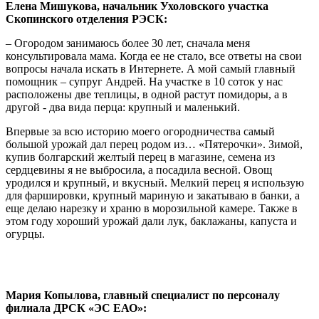
Елена Мишукова, начальник Ухоловского участка
Скопинского отделения РЭСК:
– Огородом занимаюсь более 30 лет, сначала меня
консультировала мама. Когда ее не стало, все ответы на свои
вопросы начала искать в Интернете. А мой самый главный
помощник – супруг Андрей. На участке в 10 соток у нас
расположены две теплицы, в одной растут помидоры, а в
другой - два вида перца: крупный и маленький.
Впервые за всю историю моего огородничества самый
большой урожай дал перец родом из… «Пятерочки». Зимой,
купив болгарский желтый перец в магазине, семена из
сердцевины я не выбросила, а посадила весной. Овощ
уродился и крупный, и вкусный. Мелкий перец я использую
для фаршировки, крупный мариную и закатываю в банки, а
еще делаю нарезку и храню в морозильной камере. Также в
этом году хороший урожай дали лук, баклажаны, капуста и
огурцы.
Мария Копылова, главный специалист по персоналу
филиала ДРСК «ЭС ЕАО»: