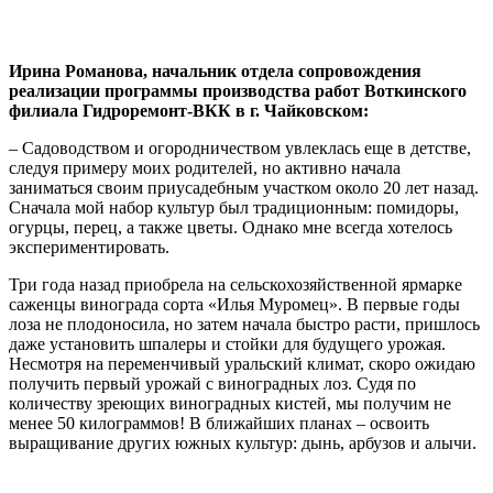
Ирина Романова, начальник отдела сопровождения
реализации программы производства работ Воткинского
филиала Гидроремонт-ВКК в г. Чайковском:
– Садоводством и огородничеством увлеклась еще в детстве,
следуя примеру моих родителей, но активно начала
заниматься своим приусадебным участком около 20 лет назад.
Сначала мой набор культур был традиционным: помидоры,
огурцы, перец, а также цветы. Однако мне всегда хотелось
экспериментировать.
Три года назад приобрела на сельскохозяйственной ярмарке
саженцы винограда сорта «Илья Муромец». В первые годы
лоза не плодоносила, но затем начала быстро расти, пришлось
даже установить шпалеры и стойки для будущего урожая.
Несмотря на переменчивый уральский климат, скоро ожидаю
получить первый урожай с виноградных лоз. Судя по
количеству зреющих виноградных кистей, мы получим не
менее 50 килограммов! В ближайших планах – освоить
выращивание других южных культур: дынь, арбузов и алычи.