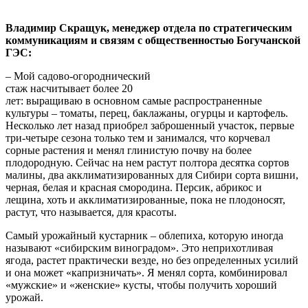
Владимир Скращук, менеджер отдела по стратегическим
коммуникациям и связям с общественностью Богучанской
ГЭС:
– Мой садово-огороднический
стаж насчитывает более 20
лет: выращиваю в основном самые распространенные
культуры – томаты, перец, баклажаны, огурцы и картофель.
Несколько лет назад приобрел заброшенный участок, первые
три-четыре сезона только тем и занимался, что корчевал
сорные растения и менял глинистую почву на более
плодородную. Сейчас на нем растут полтора десятка сортов
малины, два акклиматизированных для Сибири сорта вишни,
черная, белая и красная смородина. Персик, абрикос и
лещина, хоть и акклиматизированные, пока не плодоносят,
растут, что называется, для красоты.
Самый урожайный кустарник – облепиха, которую иногда
называют «сибирским виноградом». Это неприхотливая
ягода, растет практически везде, но без определенных усилий
и она может «капризничать». Я менял сорта, комбинировал
«мужские» и «женские» кусты, чтобы получить хороший
урожай.