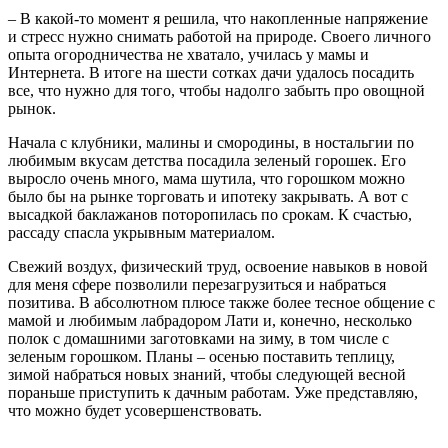
– В какой-то момент я решила, что накопленные напряжение
и стресс нужно снимать работой на природе. Своего личного
опыта огородничества не хватало, училась у мамы и
Интернета. В итоге на шести сотках дачи удалось посадить
все, что нужно для того, чтобы надолго забыть про овощной
рынок.
Начала с клубники, малины и смородины, в ностальгии по
любимым вкусам детства посадила зеленый горошек. Его
выросло очень много, мама шутила, что горошком можно
было бы на рынке торговать и ипотеку закрывать. А вот с
высадкой баклажанов поторопилась по срокам. К счастью,
рассаду спасла укрывным материалом.
Свежий воздух, физический труд, освоение навыков в новой
для меня сфере позволили перезагрузиться и набраться
позитива. В абсолютном плюсе также более тесное общение с
мамой и любимым лабрадором Лати и, конечно, несколько
полок с домашними заготовками на зиму, в том числе с
зеленым горошком. Планы – осенью поставить теплицу,
зимой набраться новых знаний, чтобы следующей весной
пораньше приступить к дачным работам. Уже представляю,
что можно будет усовершенствовать.