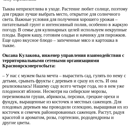
Тыква неприхотлива в уходе. Растение любит солнце, поэтому
для грядки лучше выбрать место, открытое для солнечного
света. Важные условия для получения хорошего урожая –
питательный грунт и интенсивный полив, особенно в жаркую
погоду. В семье для кулинарных целей используем некрупные
плоды. Варим кашу, готовим оладьи и начинку для пирожков.
Еще одно вкусное блюдо – запеченные мясо и картошка в
тыкве.
Оксана Кулакова, инженер управления взаимодействия с
территориальными сетевыми организациями
Красноярскэнергосбыта:
– У нас с мужем была мечта – вырастить сад, гулять по нему с
детьми, срывать фрукты с деревьев и сразу их есть. И она
реализовалась! Нашему саду всего четыре года, но в нем уже
плодоносят яблони. Несмотря на сибирские морозы,
перезимовали груши, абрикосы, персики, грецкие орехи и
фундук, выращенные из косточек и местных саженцев. Для
плодовых деревьев мы проводили селекцию, выращивая их из
косточек и семечек районированных саженцев. Растут, радуя
красотой и ароматом, розы, гортензии, рододендроны и
другие цветы.