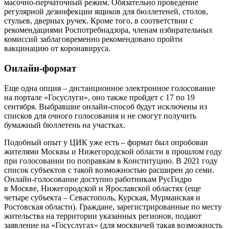
масочно-перчаточный режим. Обязательно проведение
регулярной дезинфекции ящиков для бюллетеней, столов,
стульев, дверных ручек. Кроме того, в соответствии с
рекомендациями Роспотребнадзора, членам избирательных
комиссий заблаговременно рекомендовано пройти
вакцинацию от коронавируса.
Онлайн-формат
Еще одна опция – дистанционное электронное голосование
на портале «Госуслуги», оно также пройдет с 17 по 19
сентября. Выбравшие онлайн-способ будут исключены из
списков для очного голосования и не смогут получить
бумажный бюллетень на участках.
Подобный опыт у ЦИК уже есть – формат был опробован
жителями Москвы и Нижегородской области в прошлом году
при голосовании по поправкам в Конституцию. В 2021 году
список субъектов с такой возможностью расширен до семи.
Онлайн-голосование доступно работникам РусГидро
в Москве, Нижегородской и Ярославской областях (еще
четыре субъекта – Севастополь, Курская, Мурманская и
Ростовская области). Граждане, зарегистрированные по мес­ту
жительства на территории указанных регионов, подают
заявление на «Госуслугах» (для москвичей такая возможность