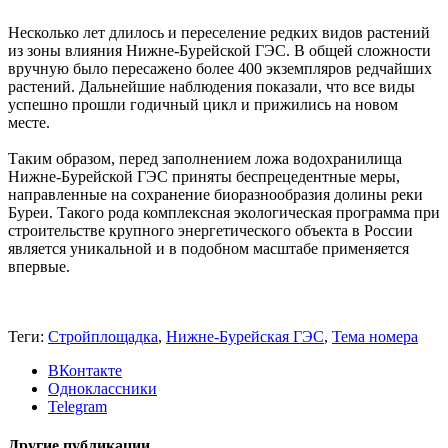
Несколько лет длилось и переселение редких видов растений
из зоны влияния Нижне-Бурейской ГЭС. В общей сложности
вручную было пересажено более 400 экземпляров редчайших
расте­ний. Дальнейшие наблюдения показали, что все виды
успешно прошли годичный цикл и прижились на новом
месте.
Таким образом, перед заполнением ложа водохранилища
Нижне-Бурейской ГЭС приняты беспрецедентные меры,
направленные на сохранение биоразнообразия долины реки
Буреи. Такого рода комплексная экологическая программа при
строительстве крупного энергетического объекта в России
является уникальной и в подобном масштабе применяется
впервые.
Теги:
Стройплощадка
,
Нижне-Бурейская ГЭС
,
Тема номера
ВКонтакте
Одноклассники
Telegram
Другие публикации