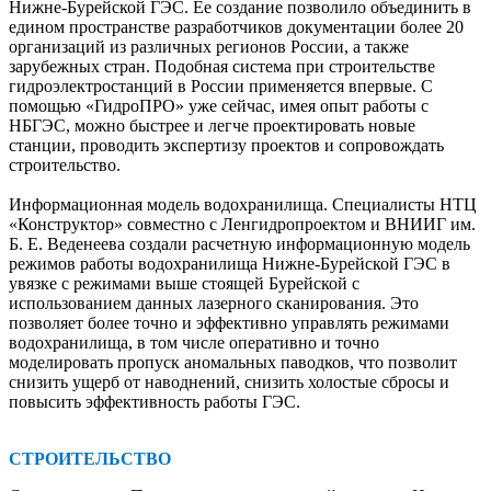
Нижне-­Бурейской ГЭС. Ее создание позволило объединить в
едином пространстве разработчиков документации более 20
организаций из различных регионов России, а также
зарубежных стран. Подобная система при строительстве
гидроэлектростанций в России применяется впервые. С
помощью «ГидроПРО» уже сейчас, имея опыт работы с
НБГЭС, можно быстрее и легче проектировать новые
станции, проводить экспертизу проектов и сопровождать
строительство.
Информационная модель водо­хранилища. Специалисты НТЦ
«Конструктор» совместно с Ленгидропроектом и ВНИИГ им.
Б. Е. Веденеева создали расчетную информационную модель
режимов работы водохранилища Нижне-Бурейской ГЭС в
увязке с режимами выше стоящей Бурейской с
использованием данных лазерного сканирования. Это
позволяет более точно и эффективно управлять режимами
водохранилища, в том числе оперативно и точно
моделировать пропуск аномальных паводков, что позволит
снизить ущерб от наводнений, снизить холостые сбросы и
повысить эффективность работы ГЭС.
СТРОИТЕЛЬСТВО