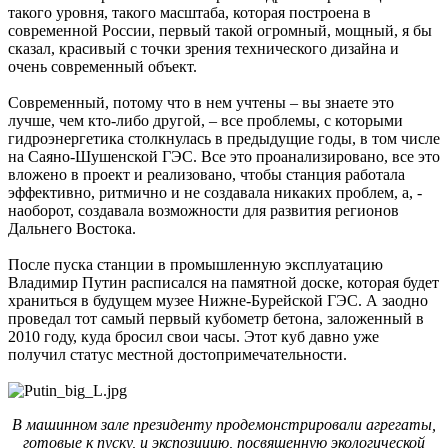
такого уровня, такого масштаба, которая построена в
современной России, первый такой огромный, мощный, я бы
сказал, красивый с точки зрения технического дизайна и
очень современный объект.
Современный, потому что в нем учтены – вы знаете это
лучше, чем кто-либо другой, – все проблемы, с которыми
гидроэнергетика столкнулась в предыдущие годы, в том числе
на Саяно-Шушенской ГЭС. Все это проанализировано, все это
вложено в проект и реализовано, чтобы станция работала
эффективно, ритмично и не создавала никаких проблем, а, ­
наоборот, создавала возможности для развития регионов
Дальнего Востока.
После пуска станции в промышленную эксплуатацию
Владимир Путин расписался на памятной доске, которая ­будет
храниться в будущем музее Нижне-Бурейской ГЭС. А заодно
проведал тот самый первый кубометр бетона, заложенный в
2010 году, куда бросил свои часы. Этот куб давно уже
получил статус местной достопримечательности.
В машинном зале президенту продемонстрировали агрегаты,
готовые к пуску, и экспозицию, посвященную экологической