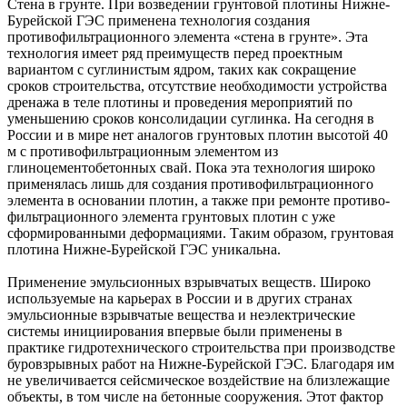
Стена в грунте. При возведении грунтовой плотины Нижне-
Бурейской ГЭС применена технология создания
противофильтрационного элемента «стена в грунте». Эта
технология имеет ряд преимуществ перед проектным
вариантом с суглинистым ядром, таких как сокращение
сроков строительства, отсутствие необходимости устройства
дренажа в теле плотины и проведения мероприятий по
уменьшению сроков консолидации суглинка. На сегодня в
России и в мире нет аналогов грунтовых плотин высотой 40
м с противо­фильтрационным элементом из
глиноцементобетонных свай. Пока эта технология широко
применялась лишь для создания противофильтрационного
элемента в основании плотин, а также при ремонте противо­
фильтрационного элемента грунтовых плотин с уже
сформированными деформациями. Таким образом, грунтовая
плотина Нижне-Бурейской ГЭС уникальна.
Применение эмульсионных взрыв­чатых веществ. Широко
используемые на карьерах в России и в других странах
эмульсионные взрывчатые вещества и неэлектрические
системы инициирования впервые были применены в
практике гидротехнического строительства при производстве
буровзрывных работ на Нижне-Бурейской ГЭС. Благодаря им
не увеличивается сейсмическое воздействие на близлежащие
объекты, в том числе на бетонные сооружения. Этот фактор