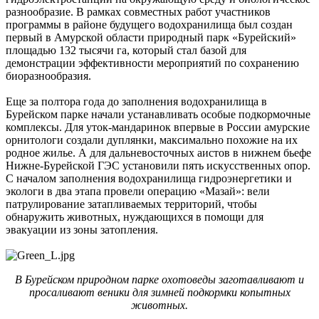
разно­образие. В рамках совместных работ участников
программы в районе будущего водохранилища был создан
первый в Амурской области природный парк «Бурейский»
площадью 132 тысячи га, который стал базой для
демонстрации эффективности мероприятий по сохранению
биоразнообразия.
Еще за полтора года до заполнения водохранилища в
Бурейском парке начали устанавливать особые подкормочные
комплексы. Для уток-мандаринок впервые в России амурские
орнитологи создали дуплянки, максимально похожие на их
родное жилье. А для дальневосточных аистов в нижнем бьефе
Нижне-­Бурейской ГЭС установили пять искусственных опор.
С началом заполнения водо­хранилища гидро­энергетики и
экологи в два этапа провели операцию «Мазай»: вели
патрулирование затапливаемых территорий, чтобы
обнаружить животных, нуждающихся в помощи для
эвакуации из зоны затопления.
В Бурейском природном парке охотоведы заготавливают и
просаливают веники для зимней подкормки копытных
животных.