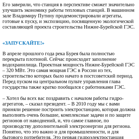
Его заверили, что станция в перспективе сможет значительно
улучшить экономику работы тепловых станций. В машинном
зале Владимиру Путину продемонстрировали агрегаты,
готовые к пуску, и экспозицию, посвященную экологической
составляющей ­проекта строительства Нижне-­Бурейской ГЭС.
«ЗАПУСКАЙТЕ!»
В апреле прошлого года река ­Бурея была полностью
перекрыта плотиной. Сейчас происходит заполнение
водохранилища. Проектная мощность Нижне-­Бурейской ГЭС
– 320 МВт. Это самая мощная ГЭС в России из тех,
строительство которых было начато в постсоветский период.
Перед пуском на центральном пульте управления глава
государства также кратко пообщался с работниками ГЭС.
– Хотел бы всех вас поздравить с началом работы гидро­
агрегатов, – сказал президент. – В 2010 году мы с вами
приняли решение построить электростанцию, которая должна
выполнять очень большие, комп­лексные задачи и по защите
регионов от наводнений, и, что самое главное, по
производству дополнительной электроэнергии для региона.
Понятно, что это важно и для промышленности, и для
бытового потребителя. Это первая гидроэлектростанция