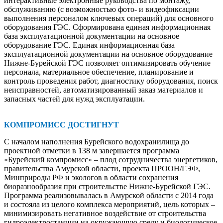
интер­активные электронные руководства по монтажу,
обслуживанию (с возможностью фото- и видеофиксации
выполнения персоналом ключевых операций) для основного
оборудования ГЭС. Сформирована единая информационная
база эксплуатационной документации на основное
оборудование ГЭС. Единая информационная база
эксплуатационной документации на основное оборудование
Нижне-Бурейской ГЭС ­позволяет оптимизировать обучение
персонала, материальное обеспечение, планирование и
контроль проведения работ, диагностику оборудования, поиск
неисправностей, автоматизированный заказ материалов и
запасных ­частей для нужд эксплуатации.
КОМПРОМИСС ДОСТИГНУТ
С началом наполнения Бурейского водохранилища до
проектной отметки в 138 м завершается программа
«Бурейский компромисс» – плод сотрудничества энергетиков,
правительства Амурской области, ­проекта ­ПРООН/ГЭФ,
Минприроды РФ и экологов в области сохранения
биоразнообразия при строительстве Нижне-Бурейской ГЭС.
Программа реализовывалась в Амурской области с 2014 года
и состояла из целого комплекса мероприятий, цель которых –
мини­мизировать негативное воздействие от строительства
гидроэлектростанции на окружающую среду и биологическое