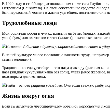
В 1929 году в стойбище, расположенном ниже села Глубинное, 
Островном (Санчихеза). На свои собственные средства он одел
был переломный момент в жизни удэгейцев: постепенно они на
Трудолюбивые люди
Мои родители росли в чумах, плавали на батах (лодках, выдолб
улы (обувь) для охотников и тэгэ (халаты), в качестве ниток и
Камлание (общение с духами) сопровождается пением и удар
В нашей культуре много пословиц о важности труда, например
семья голодная»).
Традиционная еда удэгейцев – это цафа дзактаду (рисовая каша 
цаза (жидкая кукурузная каша без соли), улэвэ (мясо жареное,
подспорьем для охотника.
Рыба – основа рациона удэгейцев. Они едят свежую рыбу, по
Жизнь вокруг огня
Если вы являетесь представителем коренной народности и хо