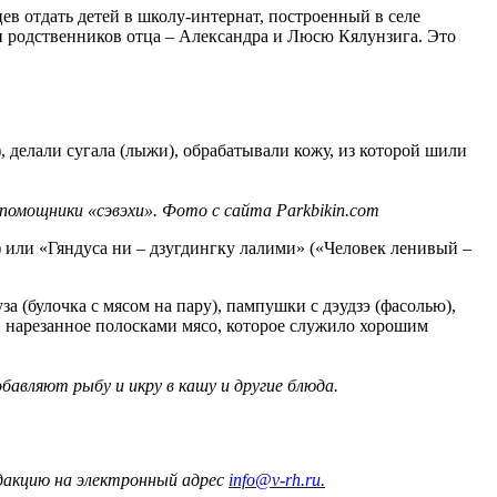
ев отдать детей в школу-интернат, построенный в селе
ли родственников отца – Александра и Люсю Кялунзига. Это
, делали сугала (лыжи), обрабатывали кожу, из которой шили
помощники «сэвэхи». Фото с сайта Parkbikin.com
 или «Гяндуса ни – дзугдингку лалими» («Человек ленивый –
за (булочка с мясом на пару), пампушки с дэудзэ (фасолью),
кой нарезанное полосками мясо, которое служило хорошим
бавляют рыбу и икру в кашу и другие блюда.
едакцию на электронный адрес
info@v-rh.ru.