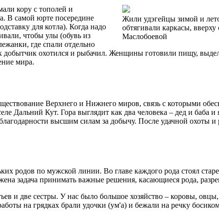
али кору с тополей и
ма. В самой юрте посередине
Жили удэгейцы зимой и лето
одставку для котла). Когда надо
обтягивали каркасы, вверху
вали, чтобы улы (обувь из
Маслобоевой
лежанки, где спали отдельно
как добытчик охотился и рыбачил. Женщины готовили пищу, выд
ение мира.
ществование Верхнего и Нижнего миров, связь с которыми обес
еле Дальний Кут. Гора выглядит как два человека – дед и баба 
лагодарности высшим силам за добычу. После удачной охоты и 
их родов по мужской линии. Во главе каждого рода стоял стар
жена задача принимать важные решения, касающиеся рода, разр
ьев и две сестры. У нас было большое хозяйство – коровы, овцы
аботы на грядках брали удочки (ум'а) и бежали на речку босиком