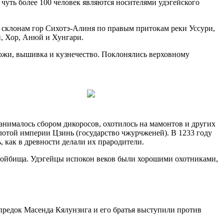
 чуть более 100 человек являются носителями удэгейского
о склонам гор Сихотэ-Алиня по правым притокам реки Уссури,
н, Хор, Анюй и Хунгари.
кожи, вышивка и кузнечество. Поклонялись верховному
анималось сбором дикоросов, охотилось на мамонтов и других
лотой империи Цзинь (государство чжурчженей). В 1233 году
, как в древности делали их прародители.
стойбища. Удэгейцы испокон веков были хорошими охотниками,
 предок Масенда Кялунзига и его братья выступили против