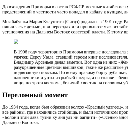
До вхождения Приморья в состав РСФСР местные китайские куп
представлений о честности часто попадал в кабалу к купцам, л
Моя бабушка Мария Кялунзига (Сигдэ) родилась в 1901 году. Ра
нянчилась с детьми, при переездах или при вывозе мяса из тай
установления на Дальнем Востоке советской власти. К этому 
В 1906 году территорию Приморья впервые исследовала
удэгеец Дерсу Узала, ставший героем книг исследователя.
Владимир Арсеньев делал заметки. Вот одна из них: «Ж
разукрашенные цветной вышивкой, такие же расшитые ун
подвязанную пояском. По всему правому борту рубашки,
наколенники и унты из рыбьей шкуры, а на голове – бело
лицо, пестрота костюма, беличий хвостик на головном уб
Переломный момент
До 1934 года, когда был образован колхоз «Красный удэгеец»,
все районы, где находились стойбища, и были источником проп
«Болони эгди дава-туэни ку айя удэ ни багдити» («Осенью мн
Дальнего Востока.