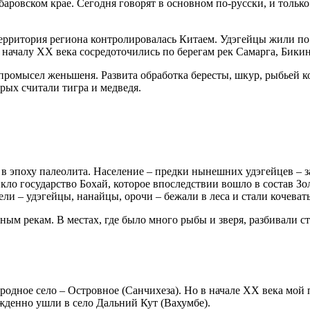
аровском крае. Сегодня говорят в основном по-русски, и только
 территория региона контролировалась Китаем. Удэгейцы жили п
началу XX века сосредоточились по берегам рек Самарга, Бики
 промысел женьшеня. Развита обработка бересты, шкур, рыбьей 
рых считали тигра и медведя.
в эпоху палеолита. Население – предки нынешних удэгейцев – з
ло государство Бохай, которое впоследствии вошло в состав Зо
и – удэгейцы, нанайцы, орочи – бежали в леса и стали кочевать
ным рекам. В местах, где было много рыбы и зверя, разбивали 
родное село – Островное (Санчихеза). Но в начале ХХ века мой
жденно ушли в село Дальний Кут (Вахумбе).