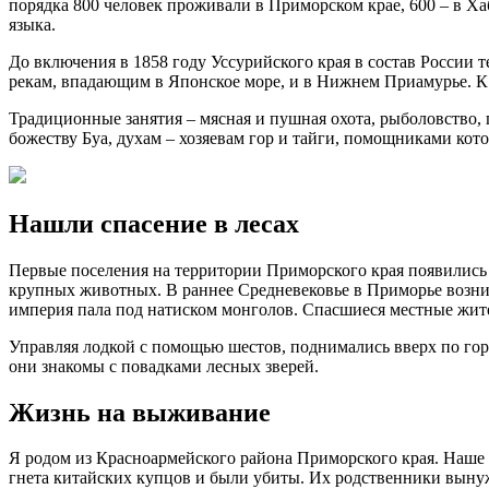
порядка 800 человек проживали в Приморском крае, 600 – в Хаб
языка.
До включения в 1858 году Уссурийского края в состав России
рекам, впадающим в Японское море, и в Нижнем Приамурье. К 
Традиционные занятия – мясная и пушная охота, рыболовство,
божеству Буа, духам – хозяевам гор и тайги, помощниками кото
Нашли спасение в лесах
Первые поселения на территории Приморского края появились 
крупных животных. В раннее Средневековье в Приморье возник
империя пала под натиском монголов. Спасшиеся местные жител
Управляя лодкой с помощью шестов, поднимались вверх по гор
они знакомы с повадками лесных зверей.
Жизнь на выживание
Я родом из Красноармейского района Приморского края. Наше 
гнета китайских купцов и были убиты. Их родственники выну