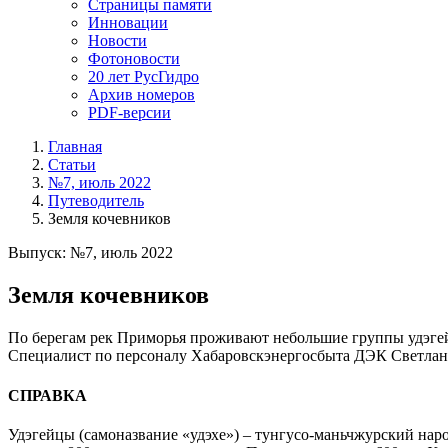
Страницы памяти
Инновации
Новости
Фотоновости
20 лет РусГидро
Архив номеров
PDF-версии
Главная
Статьи
№7, июль 2022
Путеводитель
Земля кочевников
Выпуск: №7, июль 2022
Земля кочевников
По берегам рек Приморья проживают небольшие группы удэгейц
Специалист по персоналу Хабаровскэнергосбыта ДЭК Светлана К
СПРАВКА
Удэгейцы (самоназвание «удэхе») – тунгусо-маньчжурский наро