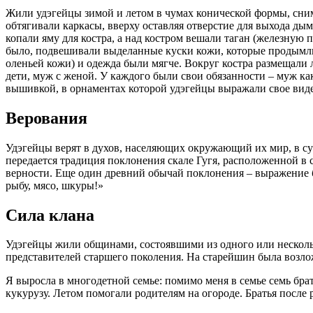
Жили удэгейцы зимой и летом в чумах конической формы, сним
обтягивали каркасы, вверху оставляя отверстие для выхода ды
копали яму для костра, а над костром вешали таган (железную п
было, подвешивали выделанные куски кожи, которые продымли
оленьей кожи) и одежда были мягче. Вокруг костра размещали 
дети, муж с женой. У каждого были свои обязанности – муж 
вышивкой, в орнаментах которой удэгейцы выражали свое вид
Верования
Удэгейцы верят в духов, населяющих окружающий их мир, в су
передается традиция поклонения скале Гугя, расположенной в с
верности. Еще один древний обычай поклонения – выражение б
рыбу, мясо, шкуры!»
Сила клана
Удэгейцы жили общинами, состоявшими из одного или нескольк
представителей старшего поколения. На старейшин была возло
Я выросла в многодетной семье: помимо меня в семье семь брат
кукурузу. Летом помогали родителям на огороде. Братья после р