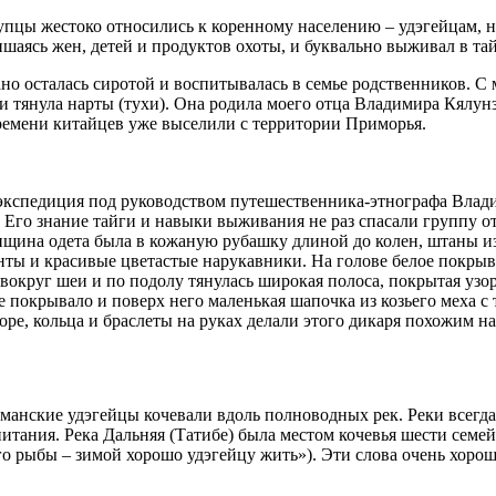
цы жестоко относились к коренному населению – удэгейцам, на
ишаясь жен, детей и продуктов охоты, и буквально выживал в тай
но осталась сиротой и воспитывалась в семье родственников. С м
ги тянула нарты (тухи). Она родила моего отца Владимира Кялун
времени китайцев уже выселили с территории Приморья.
 экспедиция под руководством путешественника-этнографа Влад
 Его знание тайги и навыки выживания не раз спасали группу от 
енщина одета была в кожаную рубашку длиной до колен, штаны 
ты и красивые цветастые нарукавники. На голове белое покры
 вокруг шеи и по подолу тянулась широкая полоса, покрытая уз
е покрывало и поверх него маленькая шапочка из козьего меха с
оре, кольца и браслеты на руках делали этого дикаря похожим н
 иманские удэгейцы кочевали вдоль полноводных рек. Реки всегд
итания. Река Дальняя (Татибе) была местом кочевья шести семей 
ого рыбы – зимой хорошо удэгейцу жить»). Эти слова очень хо