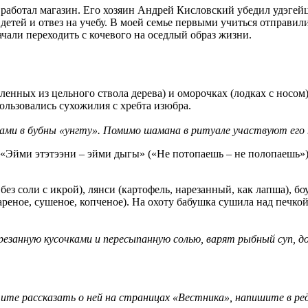
работал магазин. Его хозяин Андрей Кисловский убедил удэгейц
 детей и отвез на учебу. В моей семье первыми учиться отправи
чали переходить с кочевого на оседлый образ жизни.
ленных из цельного ствола дерева) и оморочках (лодках с носом)
спользовались сухожилия с хребта изюбра.
ами в бубны «унгту». Помимо шамана в ритуале участвуют его 
 «Эйми этэтээни – эйми дыгы» («Не потопаешь – не полопаешь»)
без соли с икрой), лянси (картофель, нарезанный, как лапша), боу
 вареное, сушеное, копченое). На охоту бабушка сушила над печ
резанную кусочками и пересыпанную солью, варят рыбный суп, до
тите рассказать о ней на страницах «Вестника», напишите в р