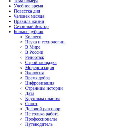
Тема номера
Учебное время
Повестка дня
Человек месяца
Правила жизни
Сезонный фактор
Больше рубрик
Коллеги
Наука и технологии
В Мире
В России
Репортаж
Стройплощадка
Модернизация
Экология
Время добра
Цифровизация
Страницы истории
Дата
Крупным планом
Спорт
Деловой разговор
Не только работа
Профессионалы
Путеводитель