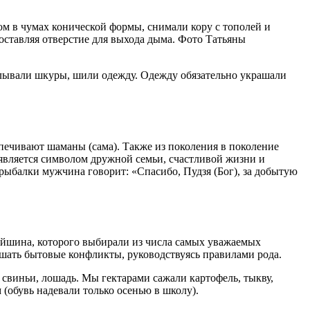
м в чумах конической формы, снимали кору с тополей и
 оставляя отверстие для выхода дыма. Фото Татьяны
елывали шкуры, шили одежду. Одежду обязательно украшали
печивают шаманы (сама). Также из поколения в поколение
и является символом дружной семьи, счастливой жизни и
рыбалки мужчина говорит: «Спасибо, Пудзя (Бог), за добытую
ейшина, которого выбирали из числа самых уважаемых
ешать бытовые конфликты, руководствуясь правилами рода.
, свиньи, лошадь. Мы гектарами сажали картофель, тыкву,
 (обувь надевали только осенью в школу).