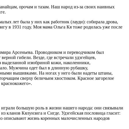
найцам, орочам и тазам. Наш народ из-за своих наивных
ге.
алых лет была у них как работник (лауди): собирала дрова,
зигу в 1931 году. Моя мама Ольга Кя тоже родилась уже после
имира Арсеньева. Проводником и переводчиком был
верной гибели. Везде, где встречали удэгейцев,
из выделанной изюбриной кожи, наколенники,
вало. Мужчина одет был в длинную рубашку,
орными вышивками. На ногах у него были надеты штаны,
 торчащим сверху беличьим хвостиком. Красное загорелое
а краснокожего».
а играли большую роль в жизни нашего народа: они связывали
из кланов Кялунзига и Сигде. Удэгейская пословица гласит:
рошо описывают жизнь коренных малочисленных народов