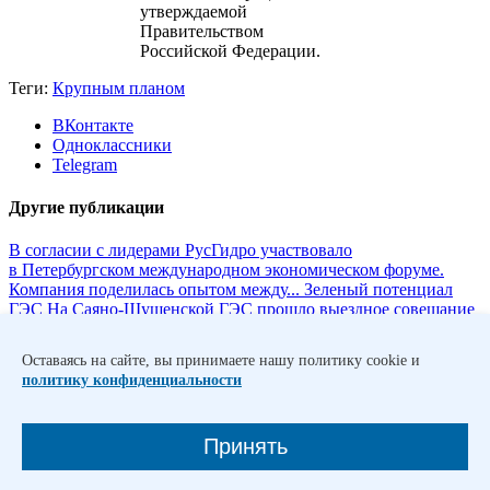
утверждаемой
Правительством
Российской Федерации.
Теги:
Крупным планом
ВКонтакте
Одноклассники
Telegram
Другие публикации
В согласии с лидерами
РусГидро участвовало
в Петербургском международном экономическом форуме.
Компания поделилась опытом между...
Зеленый потенциал
ГЭС
На Саяно-Шушенской ГЭС прошло выездное совещание
комитета Госдумы по энергетике. Роман Бердников
представил до...
Полет нормальный
Подразделение РусГидро
Оставаясь на сайте, вы принимаете нашу политику cookie и
Афанк получило от Росавиации сертификат эксплуатанта,
политику конфиденциальности
который подтверждает соответствие...
Цифровая зрелость
РусГидро выступило официальным партнером XI
конференции «Цифровая индустрия промышленной России»
Принять
и обеспечило ...
Задаем ориентиры
Эксперты РусГидро
приняли участие в подготовке аналитического обзора
«Гидроэнергетика» России и зарубежных стр...