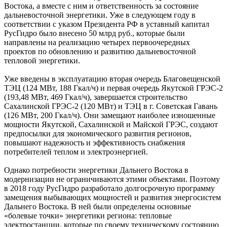
Востока, а ­вместе с ним и ответственность за ­состояние
дальневосточной энергетики. Уже в следующем году в
соответствии с указом Президента РФ в уставный капитал
РусГидро было внесено 50 млрд руб., которые были
направлены на реализацию четырех первоочередных
проектов по обновлению и развитию дальне­восточной
тепловой энергетики.
Уже введены в эксплуатацию вторая очередь Благовещенской
ТЭЦ (124 МВт, 188 Гкал/ч) и первая ­очередь ­Якутской ГРЭС-2
(193,48 МВт, 469 Гкал/ч), завершается строительство
Сахалинской ГРЭС-2 (120 МВт) и ТЭЦ в г. Советская Гавань
(126 МВт, 200 Гкал/ч). Они замещают наиболее изношенные
мощности Якутской, Сахалинской и Майской ГРЭС, со­­здают
предпосылки для экономического развития регионов,
повышают надежность и эффективность снабжения
потребителей теплом и электро­энергией.
Однако потребности ­энергетики Дальнего Востока в
модернизации не ограничиваются этими объектами. Поэтому
в 2018 году РусГидро разработало долгосрочную программу
замещения выбывающих мощностей и развития энергосистем
Дальнего Востока. В ней были определены основные
«болевые точки» энергетики региона: тепловые
электростанции, которые по своему техническому состоянию