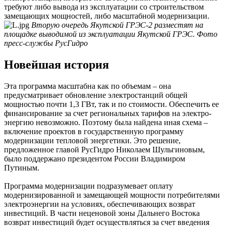
­требуют либо вывода из эксплуатации со строительством
замещающих мощностей, либо масштабной модернизации.
Вторую очередь Якутской ГРЭС-2 разместят на
площадке выводимой из эксплуатации Якутской ГРЭС. Фото
пресс-службы РусГидро
Новейшая история
Эта программа масштабна как по ­объе­мам – она
предусматривает обновление электростанций общей
мощностью почти 1,3 ГВт, так и по стоимости. Обеспечить ее
финансирование за счет региональных тарифов на электро­
энергию невозможно. По­­этому была найдена иная схема –
включение проектов в государственную программу
модернизации тепловой энергетики. Это решение,
предложенное главой РусГидро Николаем Шульгиновым,
было поддержано президентом России Владимиром
Путиным.
Программа модернизации подразу­мевает оплату
модернизированной и замещающей мощности потребителями
электроэнергии на условиях, обеспечивающих возврат
инвестиций. В части неценовой зоны Дальнего Востока
возврат инвестиций будет осуществляться за счет введения