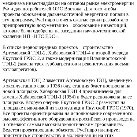
механизма инвестнадбавки на оптовом рынке электроэнергии
РФ и для потребителей ОЭС Востока. Для того чтобы
проекты обновления дальневосточной энергетики попали в
эту программу, ­РусГидро в очень сжатые сроки разработало
предпроектную документацию – обоснование инвестиций,
которые были одобрены на заседании научно-технической
коллегии НП «НТС ЕЭС».
В списке первоочередных проектов – строительство
Артемовской ТЭЦ-2, Хабаровской ТЭЦ-4 и второй очереди
Якутской ГРЭС-2, а также модернизация Владивостокской ­
ТЭЦ-2 (замена трех турбоагрегатов и реконструкция восьми
котлоагрегатов).
Артемовская ТЭЦ-2 заместит Артемовскую ТЭЦ, введенную
в эксплуатацию еще в 1936 году, станция будет построена на
новой площадке. Хабаровская ТЭЦ-4 предназначена для
замены Хабаровской ТЭЦ‑1 (1954) и будет расположена на ее
площадке. Вторую очередь Якутской ГРЭС‑2 разместят на
площадке ­выводимой из эксплуатации Якутской ГРЭС (1970).
Все проекты ориентированы на использование современного
высокоэффективного оборудования российского производства
и отвечают самым высоким экологическим ­требованиям.
Ведется проектирование объек­тов. РусГидро планирует
приступить к строительству и модернизации на этих