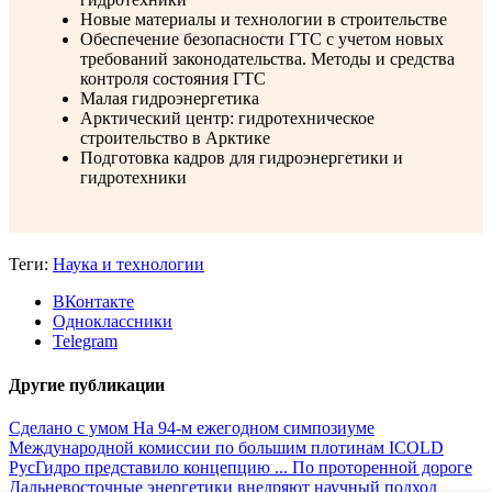
Новые материалы и технологии в строительстве
Обеспечение безопасности ГТС с учетом новых
требований законодательства. Методы и средства
контроля состояния ГТС
Малая гидроэнергетика
Арктический центр: гидротехническое
строительство в Арктике
Подготовка кадров для гидроэнергетики и
гидротехники
Теги:
Наука и технологии
ВКонтакте
Одноклассники
Telegram
Другие публикации
Сделано с умом
На 94-м ежегодном симпозиуме
Международной комиссии по большим плотинам ICOLD
РусГидро представило концепцию ...
По проторенной дороге
Дальневосточные энергетики внедряют научный подход