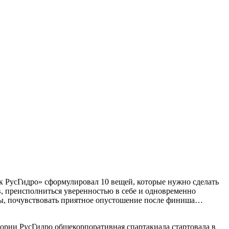
 РусГидро» сформулировал 10 вещей, которые нужно сделать
в, преисполниться уверенностью в себе и одновременно
ьбы, почувствовать приятное опустошение после финиша…
стории РусГидро общекорпоративная спартакиада стартовала в