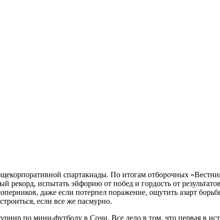
бщекорпоративной спартакиады. По итогам отборочных «Вестник
й рекорд, испытать эйфорию от побед и гордость от результато
 соперников, даже если потерпел поражение, ощутить азарт бор
сстроиться, если все же пасмурно.
рнир по мини-​футболу в Сочи. Все дело в том, что первая в и