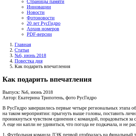
Страницы памяти
Инновации
Новости
Фотоновости
20 лет РусГидро
Архив номеров
PDF-версии
Главная
Статьи
№6, июнь 2018
Повестка дня
Как подарить впечатления
Как подарить впечатления
Выпуск: №6, июнь 2018
Автор: Екатерина Трипотень, фото РусГидро
В РусГидро завершились первые четыре региональных этапа о
на таком мероприятии: прыгнуть выше головы, поставить личны
проникнуться чувством единения с командой, порадоваться за
А еще ни капли не удивиться, что погода не подкачала, и не ра
1. Футбольная команда ДЭК первой отобралась на финальный ту