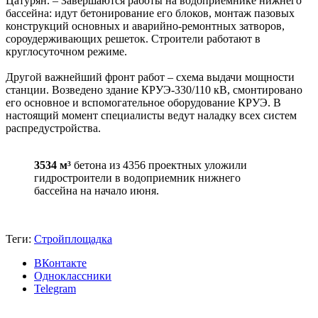
Цатурян. – Завершаются работы на водоприемнике нижнего
бассейна: идут бетонирование его блоков, монтаж пазовых
конструкций основных и аварийно-ремонтных затворов,
сороудерживающих решеток. Строители работают в
круглосуточном режиме.
Другой важнейший фронт работ – схема выдачи мощности
станции. Возведено здание КРУЭ-330/110 кВ, смонтировано
его основное и вспомогательное оборудование КРУЭ. В
настоящий момент специалисты ведут наладку всех ­систем
распредустройства.
3534 м³
бетона из 4356 проектных уложили
гидростроители в водоприемник нижнего
бассейна на начало июня.
Теги:
Стройплощадка
ВКонтакте
Одноклассники
Telegram