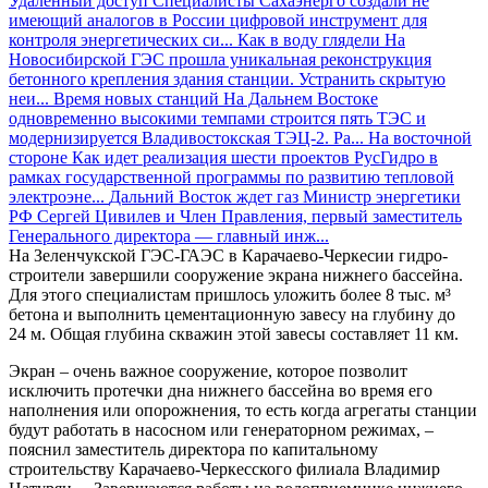
Удаленный доступ
Специалисты Сахаэнерго создали не
имеющий аналогов в России цифровой инструмент для
контроля энергетических си...
Как в воду глядели
На
Новосибирской ГЭС прошла уникальная реконструкция
бетонного крепления здания станции. Устранить скрытую
неи...
Время новых станций
На Дальнем Востоке
одновременно высокими темпами строится пять ТЭС и
модернизируется Владивостокская ТЭЦ-2. Ра...
На восточной
стороне
Как идет реализация шести проектов РусГидро в
рамках государственной программы по развитию тепловой
электроэне...
Дальний Восток ждет газ
Министр энергетики
РФ Сергей Цивилев и Член Правления, первый заместитель
Генерального директора — главный инж...
На Зеленчукской ГЭС-ГАЭС в Карачаево-Черкесии гидро­
строители завершили сооружение экрана нижнего бассейна.
Для этого специалистам пришлось уложить более 8 тыс. м³
бетона и выполнить цементационную завесу на глубину до
24 м. Общая глубина скважин этой завесы составляет 11 км.
Экран – очень важное сооружение, которое позволит
исключить протечки дна нижнего бассейна во время его
наполнения или опорожнения, то есть когда агрегаты станции
будут работать в насосном или генераторном режимах, –
пояснил заместитель директора по капитальному
строительству Карачаево-Черкесского филиала Владимир