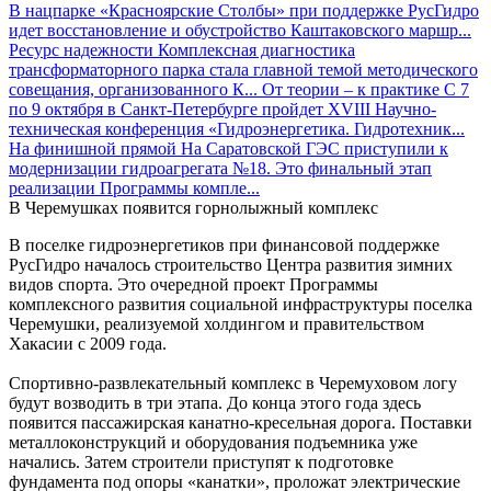
В нацпарке «Красноярские Столбы» при поддержке РусГидро
идет восстановление и обустройство Каштаковского маршр...
Ресурс надежности
Комплексная диагностика
трансформаторного парка стала главной темой методического
совещания, организованного К...
От теории – к практике
С 7
по 9 октября в Санкт-Петербурге пройдет XVIII Научно-
техническая конференция «Гидроэнергетика. Гидротехник...
На финишной прямой
На Саратовской ГЭС приступили к
модернизации гидроагрегата №18. Это финальный этап
реализации Программы компле...
В Черемушках появится горнолыжный ­комплекс
В поселке гидроэнергетиков при финансовой поддержке
РусГидро началось строительство Центра развития зимних
видов спорта. Это очередной проект Программы
комплексного развития социальной инфраструктуры поселка
Черемушки, реализуемой холдингом и правительством
Хакасии с 2009 года.
Спортивно-развлекательный комплекс в Черемуховом логу
будут возводить в три этапа. До конца этого года здесь
появится пассажирская канатно-кресельная дорога. Поставки
металлоконструкций и оборудования подъемника уже
начались. Затем строители приступят к подготовке
фундамента под опоры «канатки», проложат электрические