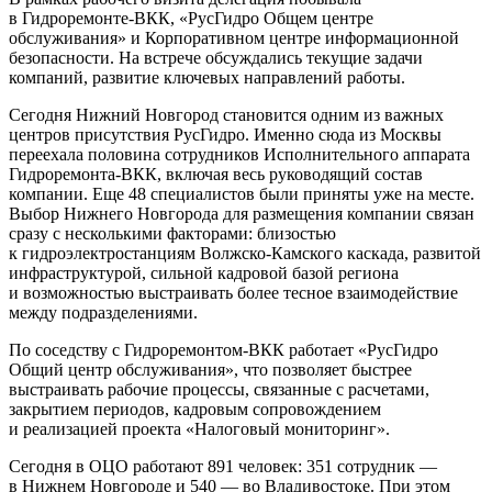
в Гидроремонте-ВКК, «РусГидро Общем центре
обслуживания» и Корпоративном центре информационной
безопасности. На встрече обсуждались текущие задачи
компаний, развитие ключевых направлений работы.
Сегодня Нижний Новгород становится одним из важных
центров присутствия РусГидро. Именно сюда из Москвы
переехала половина сотрудников Исполнительного аппарата
Гидроремонта-ВКК, включая весь руководящий состав
компании. Еще 48 специалистов были приняты уже на месте.
Выбор Нижнего Новгорода для размещения компании связан
сразу с несколькими факторами: близостью
к гидроэлектростанциям Волжско-Камского каскада, развитой
инфраструктурой, сильной кадровой базой региона
и возможностью выстраивать более тесное взаимодействие
между подразделениями.
По соседству с Гидроремонтом-ВКК работает «РусГидро
Общий центр обслуживания», что позволяет быстрее
выстраивать рабочие процессы, связанные с расчетами,
закрытием периодов, кадровым сопровождением
и реализацией проекта «Налоговый мониторинг».
Сегодня в ОЦО работают 891 человек: 351 сотрудник —
в Нижнем Новгороде и 540 — во Владивостоке. При этом