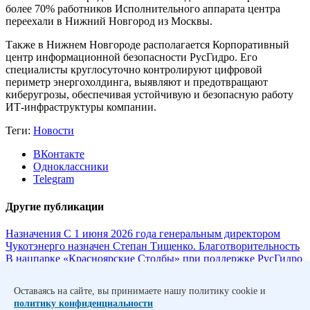
более 70% работников Исполнительного аппарата центра
переехали в Нижний Новгород из Москвы.
Также в Нижнем Новгороде располагается Корпоративный
центр информационной безопасности РусГидро. Его
специалисты круглосуточно контролируют цифровой
периметр энергохолдинга, выявляют и предотвращают
киберугрозы, обеспечивая устойчивую и безопасную работу
ИТ-инфраструктуры компании.
Теги:
Новости
ВКонтакте
Одноклассники
Telegram
Другие публикации
Назначения
С 1 июня 2026 года генеральным директором
Чукотэнерго назначен Степан Тищенко.
Благотворительность
В нацпарке «Красноярские Столбы» при поддержке РусГидро
идет восстановление и обустройство Каштаковского маршр...
Ресурс надежности
Комплексная диагностика
Оставаясь на сайте, вы принимаете нашу политику cookie и
трансформаторного парка стала главной темой методического
политику конфиденциальности
совещания, организованного К...
От теории – к практике
С 7