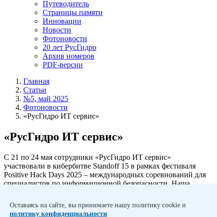
Путеводитель
Страницы памяти
Инновации
Новости
Фотоновости
20 лет РусГидро
Архив номеров
PDF-версии
Главная
Статьи
№5, май 2025
Фотоновости
«РусГидро ИТ сервис»
«РусГидро ИТ сервис»
С 21 по 24 мая сотрудники «РусГидро ИТ сервис»
участвовали в кибербитве Standoff 15 в рамках фестиваля
Positive Hack Days 2025 – международных соревнований для
специалистов по информационной безопасности. Наша
команда Busy Beavers («Занятые бобры») взяла номинацию
«Эффективная стратегия защиты». Коллеги прошли через
Оставаясь на сайте, вы принимаете нашу политику cookie и
четыре дня сложных испытаний. «Красные команды» хакеров
политику конфиденциальности