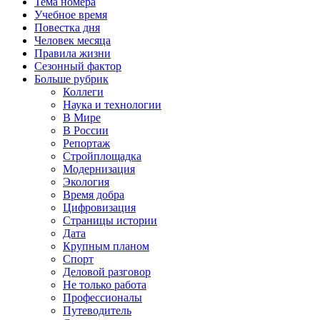
Тема номера
Учебное время
Повестка дня
Человек месяца
Правила жизни
Сезонный фактор
Больше рубрик
Коллеги
Наука и технологии
В Мире
В России
Репортаж
Стройплощадка
Модернизация
Экология
Время добра
Цифровизация
Страницы истории
Дата
Крупным планом
Спорт
Деловой разговор
Не только работа
Профессионалы
Путеводитель