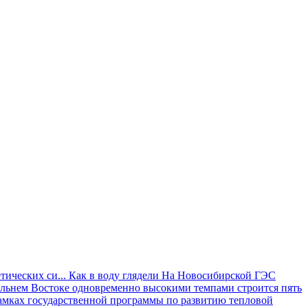
тических си...
Как в воду глядели
На Новосибирской ГЭС
льнем Востоке одновременно высокими темпами строится пять
рамках государственной программы по развитию тепловой