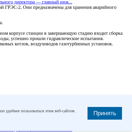
льного директора — главный инж...
ой ГРЭС-2. Они предназначены для хранения аварийного
а.
вном корпусе станции в завершающую стадию входит сборка
 воды, успешно прошли гидравлические испытания.
иковых котлов, воздуховодов газотурбинных установок.
ло удобнее пользоваться этим веб-сайтом.
Принять
тических си...
Как в воду глядели
На Новосибирской ГЭС
льнем Востоке одновременно высокими темпами строится пять
рамках государственной программы по развитию тепловой
льного директора — главный инж...