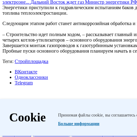
электроэне...
Дальний Восток ждет газ
Министр энергетики РФ 
Энергетики приступили к гидравлическим испытаниям баков д
топлива теплоэлектростанции.
Следующим этапом работ станет антикоррозийная обработка и 
– Строительство идет полным ходом, – рассказывает главный
четырех котлов-утилизаторов – основного оборудования энерг
Завершается монтаж газопроводов к газотурбинным установкам
Пробные пуски основного оборудования планируем начать в се
Теги:
Стройплощадка
ВКонтакте
Одноклассники
Telegram
Другие публикации
Cookie
Принимая файлы cookie, вы соглашаетесь 
Удаленный доступ
Специалисты Сахаэнерго создали не имеющи
прошла уникальная реконструкция бетонного крепления здания
Больше информации
ТЭС и модернизируется Владивостокская ТЭЦ-2. Ра...
На вост
электроэне...
Дальний Восток ждет газ
Министр энергетики РФ 