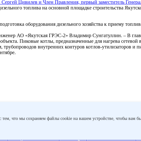
Сергей Цивилев и Член Правления, первый заместитель Генера
изельного топлива на основной площадке строительства Якутск
подготовка оборудования дизельного хозяйства к приему топлив
 инженер АО «Якутская ГРЭС-2» Владимир Сунгатуллин. – В гла
ообъекта. Пиковые котлы, предназначенные для нагрева сетевой
, трубопроводов внутренних контуров котлов-утилизаторов и п
нтябре.
с тем, что мы сохраняем файлы cookie на вашем устройстве, чтобы вам бы
й аналогов в России цифровой инструмент для контроля энерге
 станции. Устранить скрытую неи...
Время новых станций
На Да
очной стороне
Как идет реализация шести проектов РусГидро в 
Сергей Цивилев и Член Правления, первый заместитель Генера