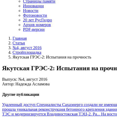
Страницы памяти
Инновации
Новости
Фотоновости
20 лет РусГидро
Архив номеров
PDF-версии
Главная
Статьи
№4, август 2016
Стройплощадка
Якутская ГРЭС-2: Испытания на прочность
Якутская ГРЭС-2: Испытания на прочн
Выпуск: №4, август 2016
Автор: Надежда Асламова
Другие публикации
Удаленный доступ
Специалисты Сахаэнерго создали не имеющи
прошла уникальная реконструкция бетонного крепления здания
ТЭС и модернизируется Владивостокская ТЭЦ-2. Ра...
На вост