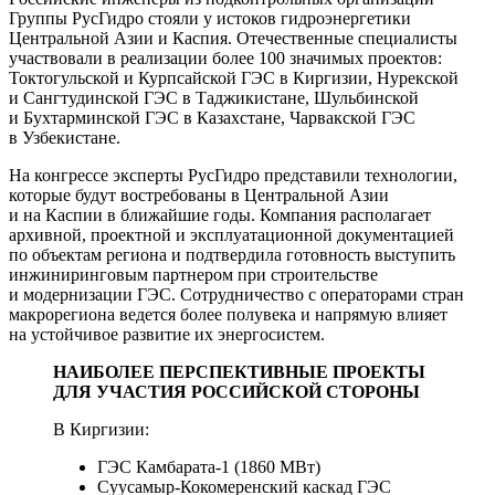
Группы РусГидро стояли у истоков гидроэнергетики
Центральной Азии и Каспия. Отечественные специалисты
участвовали в реализации более 100 значимых проектов:
Токтогульской и Курпсайской ГЭС в Киргизии, Нурекской
и Сангтудинской ГЭС в Таджикистане, Шульбинской
и Бухтарминской ГЭС в Казахстане, Чарвакской ГЭС
в Узбекистане.
На конгрессе эксперты РусГидро представили технологии,
которые будут востребованы в Центральной Азии
и на Каспии в ближайшие годы. Компания располагает
архивной, проектной и эксплуатационной документацией
по объектам региона и подтвердила готовность выступить
инжиниринговым партнером при строительстве
и модернизации ГЭС. Сотрудничество с операторами стран
макрорегиона ведется более полувека и напрямую влияет
на устойчивое развитие их энергосистем.
НАИБОЛЕЕ ПЕРСПЕКТИВНЫЕ ПРОЕКТЫ
ДЛЯ УЧАСТИЯ РОССИЙСКОЙ СТОРОНЫ
В Киргизии:
ГЭС Камбарата‑1 (1860 МВт)
Суусамыр-Кокомеренский каскад ГЭС