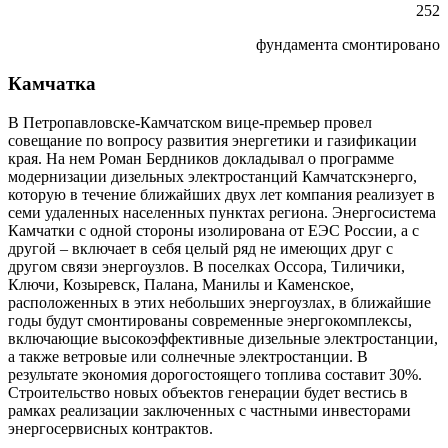
252
фундамента смонтировано
Камчатка
В Петропавловске-Камчатском вице-премьер провел
совещание по вопросу развития энергетики и газификации
края. На нем Роман Бердников докладывал о программе
модернизации дизельных электростанций Камчатскэнерго,
которую в течение ближайших двух лет компания реализует в
семи удаленных населенных пунктах региона. Энергосистема
Камчатки с одной стороны изолирована от ЕЭС России, а с
другой – включает в себя целый ряд не имеющих друг с
другом связи энергоузлов. В поселках Оссора, Тиличики,
Ключи, Козыревск, Палана, Манилы и Каменское,
расположенных в этих небольших энергоузлах, в ближайшие
годы будут смонтированы современные энергокомплексы,
включающие высокоэффективные дизельные электростанции,
а также ветровые или солнечные электростанции. В
результате экономия дорогостоящего топлива составит 30%.
Строительство новых объектов генерации будет вестись в
рамках реализации заключенных с частными инвесторами
энергосервисных контрактов.