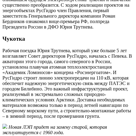
существенно преобразится. С ходом реализации проектов на
энергообъектах РусГидро член Правления, первый
заместитель Генерального директора компании Роман
Бердников ознакомил вице-премьера РФ, полпреда
Президента России в ДФО Юрия Трутнева.
Чукотка
Рабочая поездка Юрия Трутнева, который уже больше 5 лет
возглавляет Совет директоров РусГидро, началась с Певека. В
акватории этого города, самого северного в России,
установлена плавучая атомная теплоэлектростанция
«Академик Ломоносов» концерна «Росэнергоатом». И
РусГидро строит линию электропередачи на 110 кВ, которая
обеспечит надежную энергетическую связь между ПАТЭС и
городом Билибино. Это важный инфраструктурный проект,
реализуемый в экстремально сложных природно-
климатических условиях Арктики. Доставка необходимых
материалов возможна только в период летней навигации по
Северному морскому пути, а строительно-монтажные работы
– в зимний период, после промерзания грунта.
Новая ЛЭП придет на замену старой, которая
эксплуатируется с 1960 года.