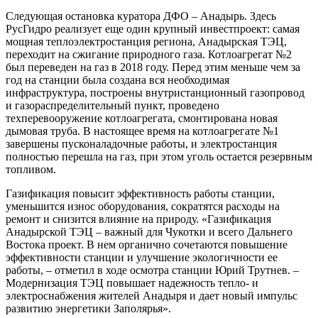
Следующая остановка куратора ДФО – Анадырь. Здесь
РусГидро реализует еще один крупный инвестпроект: самая
мощная теплоэлектростанция региона, Анадырская ТЭЦ,
переходит на сжигание природного газа. Котлоагрегат №2
был переведен на газ в 2018 году. Перед этим меньше чем за
год на станции была создана вся необходимая
инфраструктура, построены внутристанционный газопровод
и газораспределительный пункт, проведено
техперевооружение котлоагрегата, смонтирована новая
дымовая труба. В настоящее время на котлоагрегате №1
завершены пусконаладочные работы, и электростанция
полностью перешла на газ, при этом уголь остается резервным
топливом.
Газификация повысит эффективность работы станции,
уменьшится износ оборудования, сократятся расходы на
ремонт и снизится влияние на природу. «Газификация
Анадырской ТЭЦ – важный для Чукотки и всего Дальнего
Востока проект. В нем органично сочетаются повышение
эффективности станции и улучшение экологичности ее
работы, – отметил в ходе осмотра станции Юрий Трутнев. –
Модернизация ТЭЦ повышает надежность тепло- и
электроснабжения жителей Анадыря и дает новый импульс
развитию энергетики Заполярья».