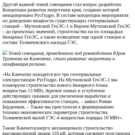
Другой важной темой совещания стал вопрос разработки
Концепции развития энергетики края, создание которой
инициировано РусГидро. В составе концепции мероприятия
по доведению мощности существующих геотермальных
станций – Мутновской ГеоЭС-1 и Верхне-Мутновской ГеоЭС
– до проектных значений, строительство на их площадках
бинарных ГеоЭС, а также возведение еще одной станции в
составе Толмачевского каскада ГЭС.
Темой совещания, проведенного под руководством Юрия
Трутнева на Камчатке, стало развитие энергетики и
газификация региона.
«На Камчатке находятся все три геотермальные
электростанции РусГидро. На Мутновской ГеоЭС-1 мы
планируем строительство нового бинарного блока
мощностью 13 МВт, бурение новых и углубление
действующих скважин для увеличения выработки и
повышения эффективности станции, – заявил Роман
Бердников. – Также мы приступили к формированию
технико-экономических параметров строительства
Толмачевской малой ГЭС-4 мощностью порядка 10 МВт».
Также Камчатскэнерго запланировало строительство
высоковольтной линии 110 кВ, которая соединит подстанции