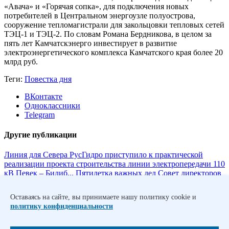
«Авача» и «Горячая сопка», для подключения новых
потребителей в Центральном энергоузле полуострова,
сооружение тепломагистрали для закольцовки тепловых сетей
ТЭЦ-1 и ТЭЦ-2. По словам Романа Бердникова, в целом за
пять лет Камчатскэнерго инвестирует в развитие
электроэнергетического комплекса Камчатского края более 20
млрд руб.
Теги:
Повестка дня
ВКонтакте
Одноклассники
Telegram
Другие публикации
Линия для Севера
РусГидро приступило к практической
реализации проекта строительства линии электропередачи 110
кВ Певек – Билиб...
Пятилетка важных дел
Совет директоров
РусГидро утвердил бизнес-план и инвестиционную
программу Группы на 2021–2025 годы.
Комплексное
Оставаясь на сайте, вы принимаете нашу политику cookie и
обновление
РусГидро приступило к реконструкции
политику конфиденциальности
гидротехнических сооружений Сенгилеевской ГЭС.
Первым
стал второй
На Нижегородской ГЭС завершены работы по
замене гидроагрегата №2 – первого из восьми, которые