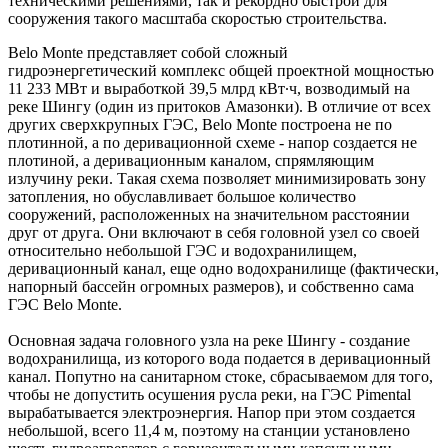
техническими решениями, так и рекордно быстрой для
сооружения такого масштаба скоростью строительства.
Belo Monte представляет собой сложный
гидроэнергетический комплекс общей проектной мощностью
11 233 МВт и выработкой 39,5 млрд кВт∙ч, возводимый на
реке Шингу (один из притоков Амазонки). В отличие от всех
других сверхкрупных ГЭС, Belo Monte построена не по
плотинной, а по деривационной схеме - напор создается не
плотиной, а деривационным каналом, спрямляющим
излучину реки. Такая схема позволяет минимизировать зону
затопления, но обуславливает большое количество
сооружений, расположенных на значительном расстоянии
друг от друга. Они включают в себя головной узел со своей
относительно небольшой ГЭС и водохранилищем,
деривационный канал, еще одно водохранилище (фактически,
напорный бассейн огромных размеров), и собственно сама
ГЭС Belo Monte.
Основная задача головного узла на реке Шингу - создание
водохранилища, из которого вода подается в деривационный
канал. Попутно на санитарном стоке, сбрасываемом для того,
чтобы не допустить осушения русла реки, на ГЭС Pimental
вырабатывается электроэнергия. Напор при этом создается
небольшой, всего 11,4 м, поэтому на станции установлено