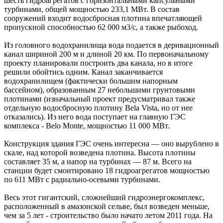
шесть гидроагрегатов с горизонтальными капсульными
турбинами, общей мощностью 233,1 МВт. В состав
сооружений входит водосбросная плотина впечатляющей
пропускной способностью 62 000 м3/с, а также рыбоход.
Из головного водохранилища вода подается в деривационный
канал шириной 200 м и длиной 20 км. По первоначальному
проекту планировали построить два канала, но в итоге
решили обойтись одним. Канал заканчивается
водохранилищем (фактически большим напорным
бассейном), образованным 27 небольшими грунтовыми
плотинами (изначальный проект предусматривал также
отдельную водосбросную плотину Bela Vista, но от нее
отказались). Из него вода поступает на главную ГЭС
комплекса - Belo Monte, мощностью 11 000 МВт.
Конструкция здания ГЭС очень интересна — оно вырублено в
скале, над которой возведена плотина. Высота плотины
составляет 35 м, а напор на турбинах — 87 м. Всего на
станции будет смонтировано 18 гидроагрегатов мощностью
по 611 МВт с радиально-осевыми турбинами.
Весь этот гигантский, сложнейший гидроэнергокомплекс,
расположенный в амазонской сельве, был возведен меньше,
чем за 5 лет - строительство было начато летом 2011 года. На