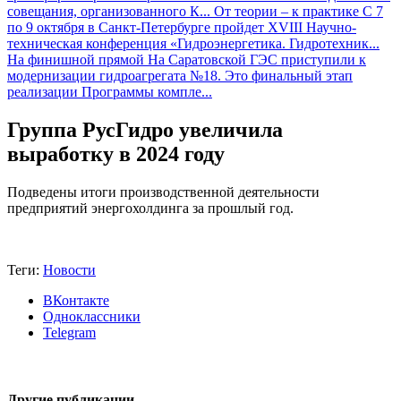
совещания, организованного К...
От теории – к практике
С 7
по 9 октября в Санкт-Петербурге пройдет XVIII Научно-
техническая конференция «Гидроэнергетика. Гидротехник...
На финишной прямой
На Саратовской ГЭС приступили к
модернизации гидроагрегата №18. Это финальный этап
реализации Программы компле...
Группа РусГидро увеличила
выработку в 2024 году
Подведены итоги производственной деятельности
предприятий энергохолдинга за прошлый год.
Теги:
Новости
ВКонтакте
Одноклассники
Telegram
Другие публикации