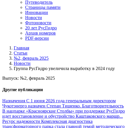
Путеводитель
Страницы памяти
Инновации
Новости
Фотоновости
20 лет РусГидро
Архив номеров
PDF-версии
Главная
Статьи
№2, февраль 2025
Новости
Группа РусГидро увеличила выработку в 2024 году
Выпуск: №2, февраль 2025
Другие публикации
Назначения
С 1 июня 2026 года генеральным директором
Чукотэнерго назначен Степан Тищенко.
Благотворительность
В нацпарке «Красноярские Столбы» при поддержке РусГидро
идет восстановление и обустройство Каштаковского маршр...
Ресурс надежности
Комплексная диагностика
трансформаторного парка стала главной темой методического