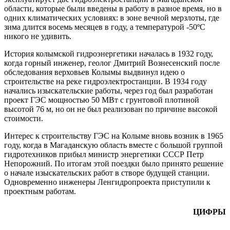
области, которые были введены в работу в разное время, но в
одних климатических условиях: в зоне вечной мерзлоты, где
зима длится восемь месяцев в году, а температурой -50ºС
никого не удивить.
История колымской гидроэнергетики началась в 1932 году,
когда горный инженер, геолог Дмитрий Вознесенский после
обследования верховьев Колымы выдвинул идею о
строительстве на реке гидроэлектростанции. В 1934 году
начались изыскательские работы, через год был разработан
проект ГЭС мощностью 50 МВт с грунтовой плотиной
высотой 76 м, но он не был реализован по причине высокой
стоимости.
Интерес к строительству ГЭС на Колыме вновь возник в 1965
году, когда в Магаданскую область вместе с большой группой
гидротехников прибыл министр энергетики СССР Петр
Непорожний. По итогам этой поездки было принято решение
о начале изыскательских работ в створе будущей станции.
Одновременно инженеры Ленгидропроекта приступили к
проектным работам.
ЦИФРЫ