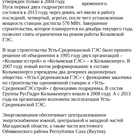
утвержден только в 2004 году.
временного.
Пуск первых двух гидроагрегатов
состоялся в 2013 году, через девять лет ввели в работу
последний, четвертый, агрегат, после чего установленная
мощность станции достигла 570 МВт. Завершение
строительства, которое планируется на декабрь текущего года,
позволит снять ограничения на режим работы Колымской
ГЭС.
В ходе строительства Усть-Среднеканской ГЭС было принято
решение об объединении в 1995 году двух организаций –
«Колымагэсстрой» и «Колымская ГЭС» – в Колымаэнерго. В
2007 году новый виток реформирования: в составе
Колымаэнерго учреждены два дочерних акционерных
общества: «Усть-Среднеканская ГЭС» с функциями заказчика
по строительству одноименной станции и «Усть-
СреднеканГЭСстрой» с функциями подрядчика. В состав
Группы РусГидро Колымаэнерго вошло в 2008 году. А с 2013
года на организацию возложена эксплуатация Усть-
Среднеканской ГЭС.
Энергокомпания обеспечивает централизованное
энергоснабжение южной, центральной и западной частей
Магаданской области, а также части восточного
Оймяконского района Республики Саха (Якутия).