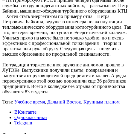
– На Приморскую ГРЭС я пришел четыре года назад после
службы в воздушно-десантных войсках, – рассказывает Петр
Байкин, машинист-обходчик турбинного оборудования КТЦ.
– Хотел стать энергетиком по примеру отца – Петра
Петровича Байкина, ведущего инженера по эксплуатации
тепломеханического оборудования котлотурбинного цеха. Так
что, не теряя времени, поступил в Энергетический колледж.
Учиться прямо на месте было не только удобно, но и очень
эффективно с профессиональной точки зрения – теория и
практика шли рука об руку. Следующая цель – получить
высшее образование по профильной специальности.
По традиции торжественное вручение дипломов прошло в
ЛуТЭКе. Выпускники получили цветы, поздравления и
напутствия от руководителей предприятия и коллег. А ряды
первокурсников этой осенью пополнили еще 36 работников
предприятия. Всего в колледже без отрыва от производства
обучаются 83 студента.
Теги:
Учебное время
,
Дальний Восток
,
Крупным планом
ВКонтакте
Одноклассники
Telegram