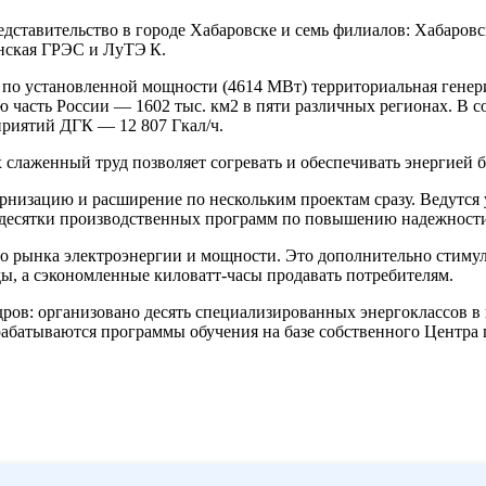
едставительство в городе Хабаровске и семь филиалов: Хабаров
нская ГРЭС и ЛуТЭ К.
 по установленной мощности (4614 МВт) территориальная гене
ю часть России — 1602 тыс. км2 в пяти различных регионах. В 
приятий ДГК — 12 807 Гкал/ч.
 слаженный труд позволяет согревать и обеспечивать энергией б
рнизацию и расширение по нескольким проектам сразу. Ведутся
 десятки произ­водственных программ по повышению надежности
го рынка электроэнергии и мощности. Это дополнительно стим
ы, а сэкономленные киловатт-часы продавать потребителям.
ов: организовано десять специализированных энергоклассов в 
рабатываются программы обучения на базе собственного Центра 