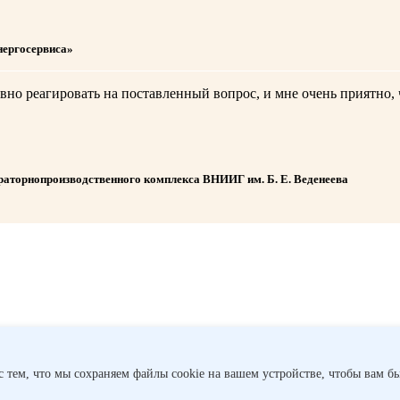
нергосервиса»
о реагировать на поставленный вопрос, и мне очень приятно, ч
ораторно­производственного комплекса ВНИИГ им. Б. Е. Веденеева
с тем, что мы сохраняем файлы cookie на вашем устройстве, чтобы вам бы
 международном экономическом форуме. Компания поделилась о
ке. Роман Бердников представил до...
Полет нормальный
Подра