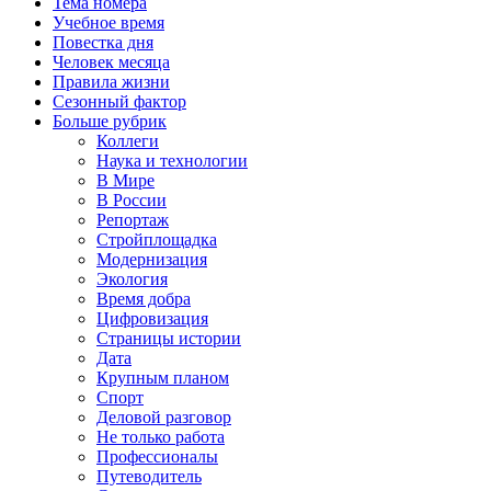
Тема номера
Учебное время
Повестка дня
Человек месяца
Правила жизни
Сезонный фактор
Больше рубрик
Коллеги
Наука и технологии
В Мире
В России
Репортаж
Стройплощадка
Модернизация
Экология
Время добра
Цифровизация
Страницы истории
Дата
Крупным планом
Спорт
Деловой разговор
Не только работа
Профессионалы
Путеводитель