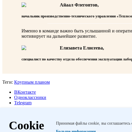
Айаал Флегонтов,
начальник производ­ственно-технического управления «Теплоэ
Именно в команде важно быть услышанной и оперативн
мотивирует на дальнейшее развитие.
Елизавета Елисеева,
специалист по качеству отдела обеспечения эксплуатации лаб
Теги:
Крупным планом
ВКонтакте
Одноклассники
Telegram
Другие публикации
Cookie
Принимая файлы cookie, вы соглашаетесь 
В согласии с лидерами
РусГидро участвовало в Петербургском
ГЭС прошло выездное совещание комитета Госдумы по энергети
Больше информации