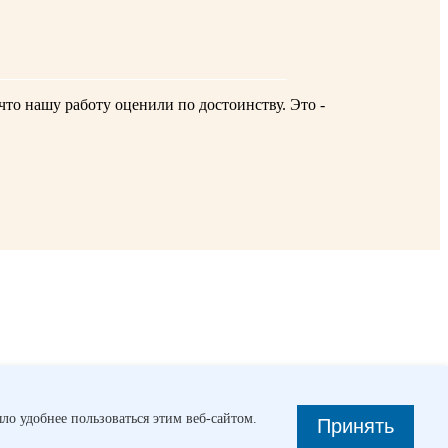
то нашу работу оценили по достоинству. Это ­
ло удобнее пользоваться этим веб-сайтом.
Принять
пытом между...
Зеленый потенциал ГЭС
На Саяно-Шушенской
зделение РусГидро Афанк получило от Росавиации сертификат