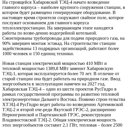
На строящейся Хабаровской ТЭЦ-4 начато возведение
главного корпуса – наиболее крупного сооружения станции, в
котором будет размещено генерирующее оборудование. В
настоящее время строители сооружают свайное поле, которое
послужит основанием для главного корпуса
теплоэлектростанции. На завершающем этапе находятся
работы по возве-дению водогрейной котельной.
Смонтированы трубопроводы для подачи природного газа, на
90% завершен монтаж эстакад. На строительстве станции
задействованы 13 подрядных организаций, работают более
1000 человек и 150 единиц техники.
Новая станция электрической мощностью 410 МВт и
тепловой мощностью 1389,8 МВт заменит Хабаровскую
ТЭЦ-1, которая эксплуатируется более 70 лет. В отличие от
старой станции она будет работать на природном газе. Ввод
энергообъекта в эксплуатацию намечен на 2027 год.
Хабаровская ТЭЦ-4 – один из шести проектов РусГидро в
рамках государственной программы по развитию тепловой
электроэнергетики Дальнего Востока. Помимо строи-тельства
ХТЭЦ-4 РусГидро ведет работы по возведению Артемовской
ТЭЦ-2 и второй оче-реди Якутской ГРЭС-2, расширению
Нерюнгринской и Партизанской ГРЭС, реконструкции
Владивостокской ТЭЦ-2. Общая электрическая мощность
этих энергообъектов составит 2,1 ГВт, тепловая – более 2500